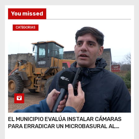
s
You missed
CATEGORIAS
EL MUNICIPIO EVALÚA INSTALAR CÁMARAS
PARA ERRADICAR UN MICROBASURAL AL
FINAL DE CALLE CARDARELLI