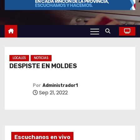
o
LOCALES
NOTICIAS
DESPISTE EN MOLDES
Por
Administrador1
Sep 21, 2022
Escuchanos en vivo