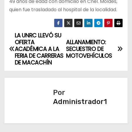
49 años de edad con domicilio en Cnel. Moldes,
quien fue trasladado al hospital de la localidad.
LA UNRC LLEVÓ SU
N
OFERTA
ALLANAMIENTO:
a
ACADÉMICA A LA
SECUESTRO DE
FERIA DE CARRERAS
MOTOVEHÍCULOS
v
DE MACACHÍN
e
g
Por
a
Administrador1
c
i