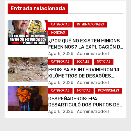
ó
Entrada relacionada
n
CATEGORIAS
INTERNACIONALES
d
NOTICIAS
e
¿POR QUÉ NO EXISTEN MINIONS
FEMENINOS? LA EXPLICACIÓN DE
e
SU CREADOR QUE VOLVIÓ A
Ago 6, 2026
Administrador1
VIRALIZARSE
CATEGORIAS
LOCALES
NOTICIAS
n
EMOS: YA SE INTERVINIERON 14
t
KILÓMETROS DE DESAGÜES
PLUVIALES
Ago 6, 2026
Administrador1
r
CATEGORIAS
NOTICIAS
PROVINCIALES
DESPEÑADEROS: FPA
a
DESARTICULÓ DOS PUNTOS DE
VENTA DE DROGAS. TRES
Ago 6, 2026
Administrador1
d
DETENIDOS
a