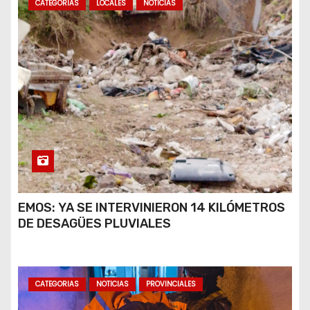
CATEGORIAS
LOCALES
NOTICIAS
EMOS: YA SE INTERVINIERON 14 KILÓMETROS
DE DESAGÜES PLUVIALES
CATEGORIAS
NOTICIAS
PROVINCIALES