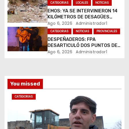
VIRALIZARSE
CATEGORIAS
LOCALES
NOTICIAS
t
EMOS: YA SE INTERVINIERON 14
r
KILÓMETROS DE DESAGÜES
PLUVIALES
Ago 6, 2026
Administrador1
a
CATEGORIAS
NOTICIAS
PROVINCIALES
DESPEÑADEROS: FPA
d
DESARTICULÓ DOS PUNTOS DE
VENTA DE DROGAS. TRES
Ago 6, 2026
Administrador1
a
DETENIDOS
s
You missed
CATEGORIAS