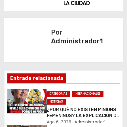
e
LA CIUDAD
g
a
Por
c
Administrador1
i
ó
n
Entrada relacionada
d
CATEGORIAS
INTERNACIONALES
e
NOTICIAS
e
¿POR QUÉ NO EXISTEN MINIONS
FEMENINOS? LA EXPLICACIÓN DE
n
SU CREADOR QUE VOLVIÓ A
Ago 6, 2026
Administrador1