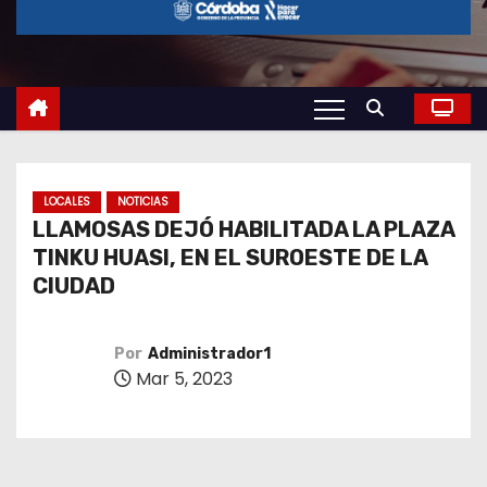
o
LOCALES
NOTICIAS
LLAMOSAS DEJÓ HABILITADA LA PLAZA
TINKU HUASI, EN EL SUROESTE DE LA
CIUDAD
Por
Administrador1
Mar 5, 2023