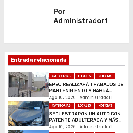
a
Por
Administrador1
c
i
ó
n
Entrada relacionada
d
CATEGORIAS
LOCALES
NOTICIAS
e
EPEC REALIZARÁ TRABAJOS DE
MANTENIMIENTO Y HABRÁ
e
CORTES DE LUZ EN DISTINTOS
Ago 10, 2026
Administrador1
SECTORES DE RÍO CUARTO
CATEGORIAS
LOCALES
NOTICIAS
n
SECUESTRARON UN AUTO CON
PATENTE ADULTERADA Y MÁS
t
DE 20 MOTOS DURANTE LOS
Ago 10, 2026
Administrador1
OPERATIVOS DEL FIN DE