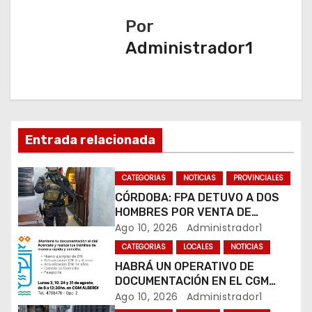
a
Por
Administrador1
c
i
ó
n
Entrada relacionada
d
CATEGORIAS
NOTICIAS
PROVINCIALES
e
CÓRDOBA: FPA DETUVO A DOS
HOMBRES POR VENTA DE
e
DROGAS EN TRES BARRIOS DE
Ago 10, 2026
Administrador1
LA CAPITAL
CATEGORIAS
LOCALES
NOTICIAS
n
HABRÁ UN OPERATIVO DE
DOCUMENTACIÓN EN EL CGM
t
ALBERDI
Ago 10, 2026
Administrador1