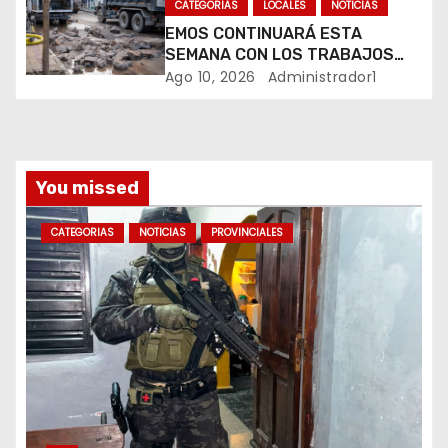
r
CATEGORIAS
LOCALES
NOTICIAS
EMOS CONTINUARÁ ESTA
a
SEMANA CON LOS TRABAJOS
SOBRE CALLE ALVEAR
Ago 10, 2026
Administrador1
d
a
s
You missed
CATEGORIAS
NOTICIAS
PROVINCIALES