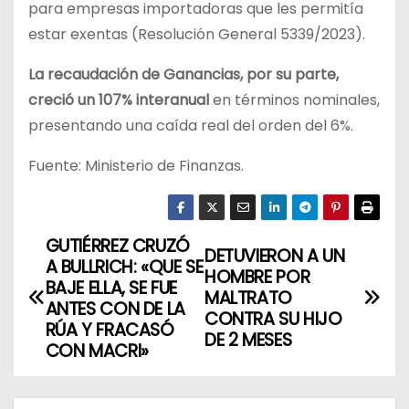
para empresas importadoras que les permitía
estar exentas (Resolución General 5339/2023).
La recaudación de Ganancias, por su parte,
creció un 107% interanual
en términos nominales,
presentando una caída real del orden del 6%.
Fuente: Ministerio de Finanzas.
GUTIÉRREZ CRUZÓ
N
DETUVIERON A UN
A BULLRICH: «QUE SE
HOMBRE POR
a
BAJE ELLA, SE FUE
MALTRATO
ANTES CON DE LA
CONTRA SU HIJO
v
RÚA Y FRACASÓ
DE 2 MESES
CON MACRI»
e
g