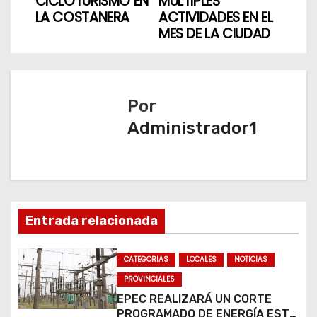
CICLOTURISMO EN
MÚLTIPLES
v
LA COSTANERA
ACTIVIDADES EN EL
MES DE LA CIUDAD
e
g
a
Por
Administrador1
c
i
ó
n
Entrada relacionada
d
CATEGORIAS
LOCALES
NOTICIAS
e
PROVINCIALES
EPEC REALIZARÁ UN CORTE
e
PROGRAMADO DE ENERGÍA ESTE