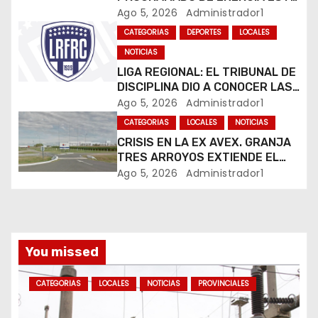
JUEVES EN RÍO CUARTO
Ago 5, 2026
Administrador1
n
CATEGORIAS
DEPORTES
LOCALES
t
NOTICIAS
LIGA REGIONAL: EL TRIBUNAL DE
r
DISCIPLINA DIO A CONOCER LAS
SANCIONES DEL BOLETÍN
Ago 5, 2026
Administrador1
a
OFICIAL N.º 24
CATEGORIAS
LOCALES
NOTICIAS
d
CRISIS EN LA EX AVEX. GRANJA
TRES ARROYOS EXTIENDE EL
a
CIERRE DE LA PLANTA DE AVEX
Ago 5, 2026
Administrador1
EN RÍO CUARTO Y CRECE LA
s
INCERTIDUMBRE DE LOS
TRABAJADORES
You missed
CATEGORIAS
LOCALES
NOTICIAS
PROVINCIALES