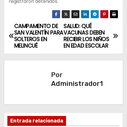
registraron detenidos.
CAMPAMENTO DE
SALUD: QUÉ
N
SAN VALENTÍN PARA
VACUNAS DEBEN
a
SOLTEROS EN
RECIBIR LOS NIÑOS
MELINCUÉ
EN EDAD ESCOLAR
v
e
Por
g
Administrador1
a
c
i
Entrada relacionada
ó