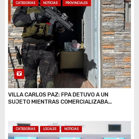
s
CATEGORIAS
NOTICIAS
PROVINCIALES
VILLA CARLOS PAZ: FPA DETUVO A UN
SUJETO MIENTRAS COMERCIALIZABA
COCAÍNA Y MARIHUANA EN UNA PLAZA
CATEGORIAS
LOCALES
NOTICIAS