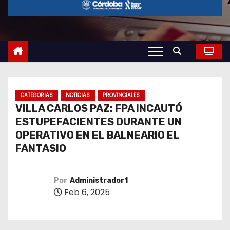
o
CATEGORIAS
NOTICIAS
PROVINCIALES
VILLA CARLOS PAZ: FPA INCAUTÓ
ESTUPEFACIENTES DURANTE UN
OPERATIVO EN EL BALNEARIO EL
FANTASIO
Por
Administrador1
Feb 6, 2025