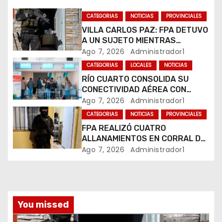
n
CATEGORIAS
NOTICIAS
PROVINCIALES
VILLA CARLOS PAZ: FPA DETUVO
d
A UN SUJETO MIENTRAS
COMERCIALIZABA COCAÍNA Y
Ago 7, 2026
Administrador1
e
MARIHUANA EN UNA PLAZA
CATEGORIAS
LOCALES
NOTICIAS
e
RÍO CUARTO CONSOLIDA SU
CONECTIVIDAD AÉREA CON
n
CUATRO VUELOS SEMANALES A
Ago 7, 2026
Administrador1
BUENOS AIRES
t
CATEGORIAS
NOTICIAS
PROVINCIALES
FPA REALIZÓ CUATRO
r
ALLANAMIENTOS EN CORRAL DE
BUSTOS-IFFLINGER
Ago 7, 2026
Administrador1
a
d
a
You missed