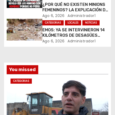
t
¿POR QUÉ NO EXISTEN MINIONS
r
FEMENINOS? LA EXPLICACIÓN DE
SU CREADOR QUE VOLVIÓ A
Ago 6, 2026
Administrador1
a
VIRALIZARSE
CATEGORIAS
LOCALES
NOTICIAS
EMOS: YA SE INTERVINIERON 14
d
KILÓMETROS DE DESAGÜES
PLUVIALES
Ago 6, 2026
Administrador1
a
s
You missed
CATEGORIAS