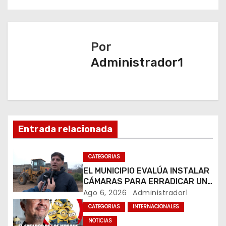
g
a
Por
c
Administrador1
i
ó
n
Entrada relacionada
d
CATEGORIAS
e
EL MUNICIPIO EVALÚA INSTALAR
e
CÁMARAS PARA ERRADICAR UN
MICROBASURAL AL FINAL DE
Ago 6, 2026
Administrador1
n
CALLE CARDARELLI
CATEGORIAS
INTERNACIONALES
NOTICIAS