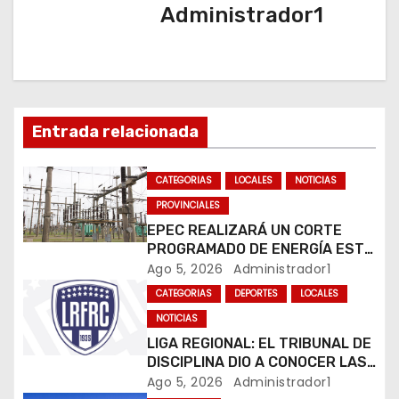
c
Administrador1
i
ó
n
Entrada relacionada
d
CATEGORIAS
LOCALES
NOTICIAS
e
PROVINCIALES
e
EPEC REALIZARÁ UN CORTE
PROGRAMADO DE ENERGÍA ESTE
n
JUEVES EN RÍO CUARTO
Ago 5, 2026
Administrador1
CATEGORIAS
DEPORTES
LOCALES
t
NOTICIAS
r
LIGA REGIONAL: EL TRIBUNAL DE
DISCIPLINA DIO A CONOCER LAS
a
SANCIONES DEL BOLETÍN
Ago 5, 2026
Administrador1