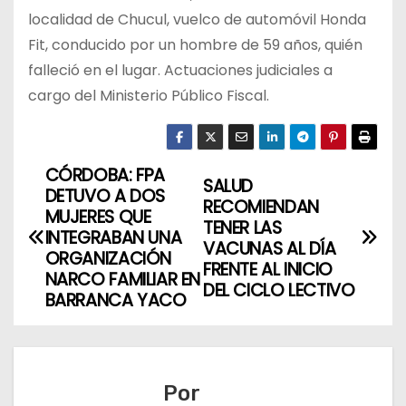
localidad de Chucul, vuelco de automóvil Honda
Fit, conducido por un hombre de 59 años, quién
falleció en el lugar. Actuaciones judiciales a
cargo del Ministerio Público Fiscal.
CÓRDOBA: FPA
N
SALUD
DETUVO A DOS
RECOMIENDAN
a
MUJERES QUE
TENER LAS
INTEGRABAN UNA
VACUNAS AL DÍA
v
ORGANIZACIÓN
FRENTE AL INICIO
NARCO FAMILIAR EN
DEL CICLO LECTIVO
e
BARRANCA YACO
g
a
Por