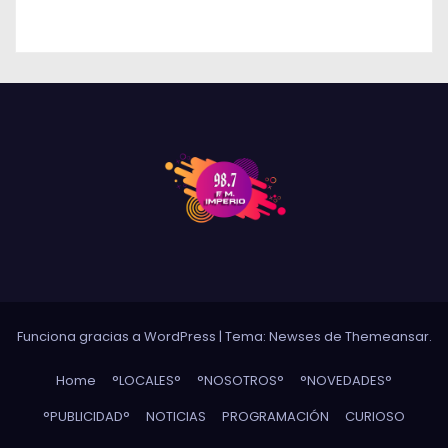
DE AVEX EN RÍO CUARTO Y CRECE LA
INCERTIDUMBRE DE LOS TRABAJADORES
Funciona gracias a WordPress
|
Tema: Newses de
Themeansar
.
Home
°LOCALES°
°NOSOTROS°
°NOVEDADES°
°PUBLICIDAD°
NOTICIAS
PROGRAMACIÓN
CURIOSO