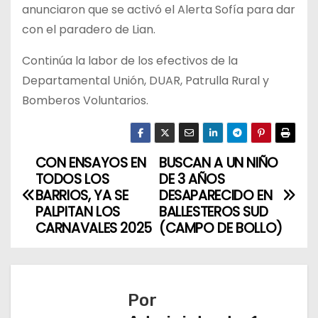
anunciaron que se activó el Alerta Sofía para dar
con el paradero de Lian.
Continúa la labor de los efectivos de la
Departamental Unión, DUAR, Patrulla Rural y
Bomberos Voluntarios.
CON ENSAYOS EN
BUSCAN A UN NIÑO
N
TODOS LOS
DE 3 AÑOS
a
BARRIOS, YA SE
DESAPARECIDO EN
PALPITAN LOS
BALLESTEROS SUD
v
CARNAVALES 2025
(CAMPO DE BOLLO)
e
g
Por
a