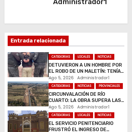
Administrador1
c
i
ó
Entrada relacionada
n
CATEGORIAS
LOCALES
NOTICIAS
d
DETUVIERON A UN HOMBRE POR
EL ROBO DE UN MALETÍN: TENÍA
e
UN PEDIDO DE CAPTURA
Ago 5, 2026
Administrador1
VIGENTE
e
CATEGORIAS
NOTICIAS
PROVINCIALES
CIRCUNVALACIÓN DE RÍO
n
CUARTO: LA OBRA SUPERA LAS
PREVISIONES DE EJECUCIÓN Y
Ago 5, 2026
Administrador1
t
REGISTRA UN AVANCE GENERAL
CATEGORIAS
LOCALES
NOTICIAS
DEL 36%
r
EL SERVICIO PENITENCIARIO
FRUSTRÓ EL INGRESO DE