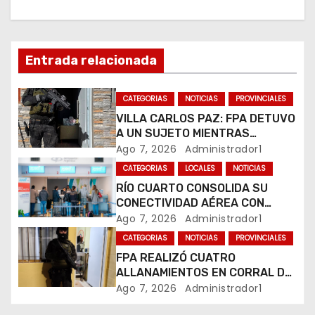
ó
n
d
Entrada relacionada
e
CATEGORIAS
NOTICIAS
PROVINCIALES
e
VILLA CARLOS PAZ: FPA DETUVO
A UN SUJETO MIENTRAS
n
COMERCIALIZABA COCAÍNA Y
Ago 7, 2026
Administrador1
MARIHUANA EN UNA PLAZA
CATEGORIAS
LOCALES
NOTICIAS
t
RÍO CUARTO CONSOLIDA SU
CONECTIVIDAD AÉREA CON
r
CUATRO VUELOS SEMANALES A
Ago 7, 2026
Administrador1
BUENOS AIRES
a
CATEGORIAS
NOTICIAS
PROVINCIALES
FPA REALIZÓ CUATRO
d
ALLANAMIENTOS EN CORRAL DE
BUSTOS-IFFLINGER
Ago 7, 2026
Administrador1
a