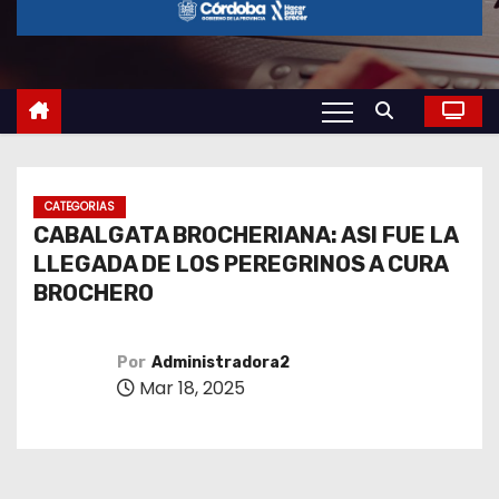
o
CATEGORIAS
CABALGATA BROCHERIANA: ASI FUE LA
LLEGADA DE LOS PEREGRINOS A CURA
BROCHERO
Por
Administradora2
Mar 18, 2025