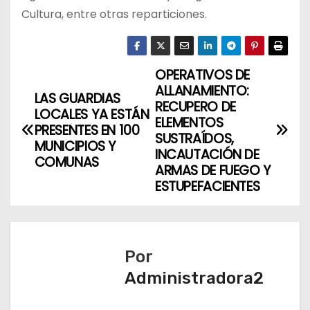
Cultura, entre otras reparticiones.
OPERATIVOS DE
N
ALLANAMIENTO:
LAS GUARDIAS
a
RECUPERO DE
LOCALES YA ESTÁN
ELEMENTOS
PRESENTES EN 100
v
SUSTRAÍDOS,
MUNICIPIOS Y
INCAUTACIÓN DE
COMUNAS
e
ARMAS DE FUEGO Y
ESTUPEFACIENTES
g
a
c
Por
Administradora2
i