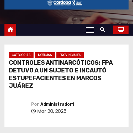
o
CATEGORIAS
NOTICIAS
PROVINCIALES
CONTROLES ANTINARCÓTICOS: FPA
DETUVO A UN SUJETO E INCAUTÓ
ESTUPEFACIENTES EN MARCOS
JUÁREZ
Por
Administrador1
Mar 20, 2025