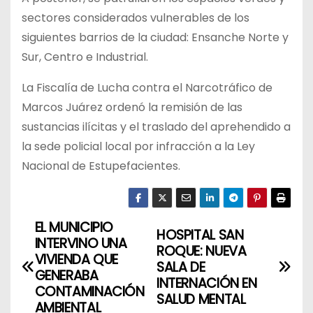
sectores considerados vulnerables de los
siguientes barrios de la ciudad: Ensanche Norte y
Sur, Centro e Industrial.
La Fiscalía de Lucha contra el Narcotráfico de
Marcos Juárez ordenó la remisión de las
sustancias ilícitas y el traslado del aprehendido a
la sede policial local por infracción a la Ley
Nacional de Estupefacientes.
EL MUNICIPIO
N
HOSPITAL SAN
INTERVINO UNA
ROQUE: NUEVA
a
VIVIENDA QUE
SALA DE
GENERABA
INTERNACIÓN EN
v
CONTAMINACIÓN
SALUD MENTAL
AMBIENTAL