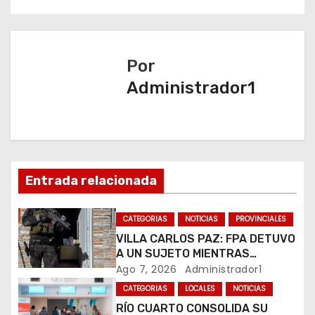
e
g
a
Por
Administrador1
c
i
ó
n
Entrada relacionada
d
CATEGORIAS
NOTICIAS
PROVINCIALES
e
VILLA CARLOS PAZ: FPA DETUVO
A UN SUJETO MIENTRAS
e
COMERCIALIZABA COCAÍNA Y
Ago 7, 2026
Administrador1
MARIHUANA EN UNA PLAZA
CATEGORIAS
LOCALES
NOTICIAS
n
RÍO CUARTO CONSOLIDA SU