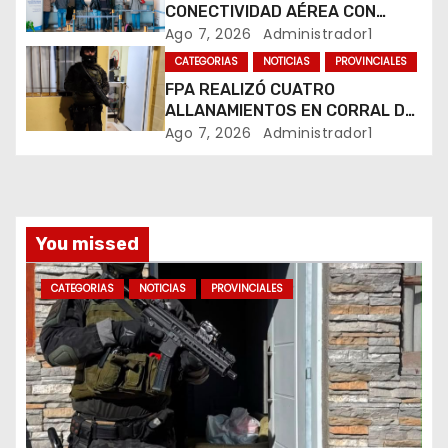
CONECTIVIDAD AÉREA CON
t
CUATRO VUELOS SEMANALES A
Ago 7, 2026
Administrador1
BUENOS AIRES
r
CATEGORIAS
NOTICIAS
PROVINCIALES
FPA REALIZÓ CUATRO
a
ALLANAMIENTOS EN CORRAL DE
BUSTOS-IFFLINGER
Ago 7, 2026
Administrador1
d
a
s
You missed
CATEGORIAS
NOTICIAS
PROVINCIALES