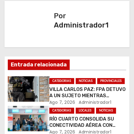
g
a
Por
Administrador1
c
i
ó
n
Entrada relacionada
d
CATEGORIAS
NOTICIAS
PROVINCIALES
e
VILLA CARLOS PAZ: FPA DETUVO
A UN SUJETO MIENTRAS
e
COMERCIALIZABA COCAÍNA Y
Ago 7, 2026
Administrador1
MARIHUANA EN UNA PLAZA
CATEGORIAS
LOCALES
NOTICIAS
n
RÍO CUARTO CONSOLIDA SU
CONECTIVIDAD AÉREA CON
t
CUATRO VUELOS SEMANALES A
Ago 7, 2026
Administrador1