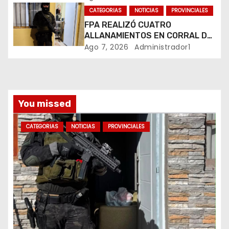
BUENOS AIRES
r
CATEGORIAS
NOTICIAS
PROVINCIALES
FPA REALIZÓ CUATRO
a
ALLANAMIENTOS EN CORRAL DE
BUSTOS-IFFLINGER
Ago 7, 2026
Administrador1
d
a
s
You missed
CATEGORIAS
NOTICIAS
PROVINCIALES