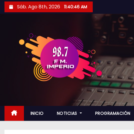
S
Sáb. Ago 8th, 2026
11:40:48 AM
a
l
t
a
r
a
l
c
o
n
t
e
n
INICIO
NOTICIAS
PROGRAMACIÓN
i
d