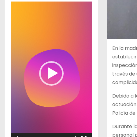
R
e
p
r
o
d
En la madr
u
estableci
c
inspección
t
través de 
o
complicida
r
Debido a l
d
actuación 
e
Policía de 
v
í
Durante l
d
personal p