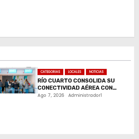
CATEGORIAS
LOCALES
NOTICIAS
RÍO CUARTO CONSOLIDA SU
CONECTIVIDAD AÉREA CON
CUATRO VUELOS SEMANALES A
Ago 7, 2026
Administrador1
BUENOS AIRES