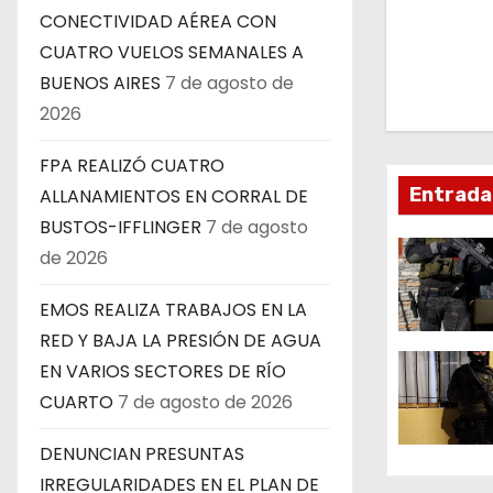
e
CONECTIVIDAD AÉREA CON
CUATRO VUELOS SEMANALES A
g
BUENOS AIRES
7 de agosto de
a
2026
c
FPA REALIZÓ CUATRO
Entrada
ALLANAMIENTOS EN CORRAL DE
i
BUSTOS-IFFLINGER
7 de agosto
ó
de 2026
n
EMOS REALIZA TRABAJOS EN LA
RED Y BAJA LA PRESIÓN DE AGUA
d
EN VARIOS SECTORES DE RÍO
e
CUARTO
7 de agosto de 2026
e
DENUNCIAN PRESUNTAS
n
IRREGULARIDADES EN EL PLAN DE