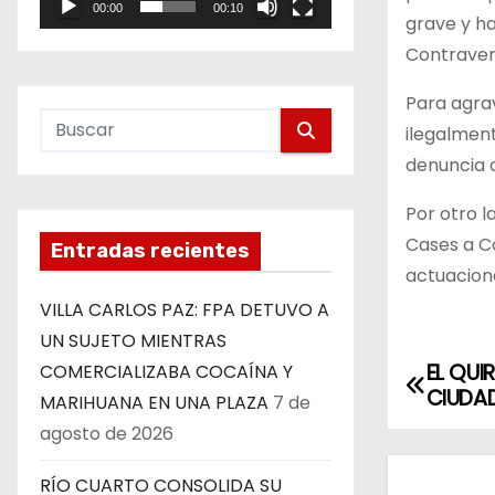
00:00
00:10
e
grave y ha
o
Contraven
Para agrav
ilegalment
denuncia c
Por otro l
Cases a Co
Entradas recientes
actuacione
VILLA CARLOS PAZ: FPA DETUVO A
UN SUJETO MIENTRAS
EL QUI
COMERCIALIZABA COCAÍNA Y
N
CIUDAD
MARIHUANA EN UNA PLAZA
7 de
a
agosto de 2026
v
RÍO CUARTO CONSOLIDA SU