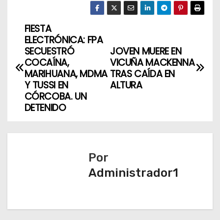
FIESTA
N
ELECTRÓNICA: FPA
a
SECUESTRÓ
JOVEN MUERE EN
COCAÍNA,
VICUÑA MACKENNA
v
MARIHUANA, MDMA
TRAS CAÍDA EN
Y TUSSI EN
ALTURA
e
CÓRCOBA. UN
DETENIDO
g
a
c
Por
Administrador1
i
ó
n