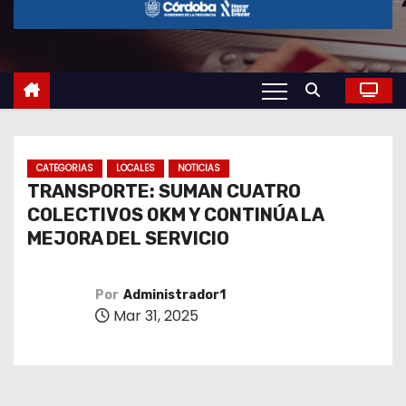
o
CATEGORIAS
LOCALES
NOTICIAS
TRANSPORTE: SUMAN CUATRO
COLECTIVOS 0KM Y CONTINÚA LA
MEJORA DEL SERVICIO
Por
Administrador1
Mar 31, 2025