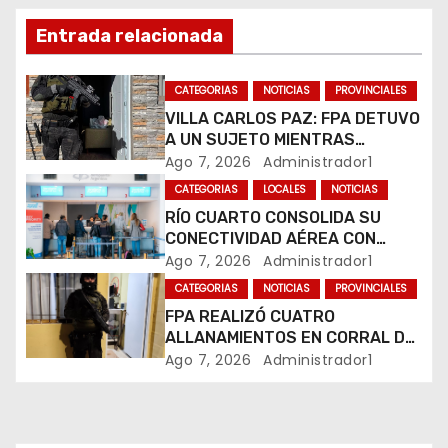
d
Entrada relacionada
e
CATEGORIAS
NOTICIAS
PROVINCIALES
e
VILLA CARLOS PAZ: FPA DETUVO
A UN SUJETO MIENTRAS
n
COMERCIALIZABA COCAÍNA Y
Ago 7, 2026
Administrador1
MARIHUANA EN UNA PLAZA
CATEGORIAS
LOCALES
NOTICIAS
t
RÍO CUARTO CONSOLIDA SU
CONECTIVIDAD AÉREA CON
r
CUATRO VUELOS SEMANALES A
Ago 7, 2026
Administrador1
BUENOS AIRES
a
CATEGORIAS
NOTICIAS
PROVINCIALES
FPA REALIZÓ CUATRO
d
ALLANAMIENTOS EN CORRAL DE
BUSTOS-IFFLINGER
Ago 7, 2026
Administrador1
a
s