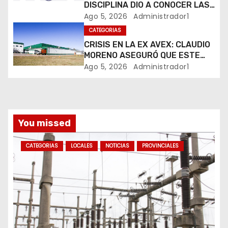
t
DISCIPLINA DIO A CONOCER LAS
SANCIONES DEL BOLETÍN
Ago 5, 2026
Administrador1
r
OFICIAL N.º 24
CATEGORIAS
CRISIS EN LA EX AVEX: CLAUDIO
a
MORENO ASEGURÓ QUE ESTE
MIÉRCOLES HUBO FAENA
d
Ago 5, 2026
Administrador1
PARCIAL Y QUE AÚN NO HAY
DEFINICIONES SOBRE EL FUTURO
a
DE LA PLANTA
s
You missed
CATEGORIAS
LOCALES
NOTICIAS
PROVINCIALES