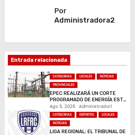
Por
g
Administradora2
a
c
i
Entrada relacionada
ó
n
CATEGORIAS
LOCALES
NOTICIAS
PROVINCIALES
d
EPEC REALIZARÁ UN CORTE
e
PROGRAMADO DE ENERGÍA ESTE
JUEVES EN RÍO CUARTO
Ago 5, 2026
Administrador1
e
CATEGORIAS
DEPORTES
LOCALES
n
NOTICIAS
LIGA REGIONAL: EL TRIBUNAL DE