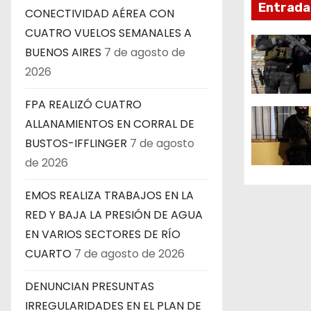
Entrada
i
CONECTIVIDAD AÉREA CON
CUATRO VUELOS SEMANALES A
ó
BUENOS AIRES
7 de agosto de
n
2026
d
FPA REALIZÓ CUATRO
ALLANAMIENTOS EN CORRAL DE
e
BUSTOS-IFFLINGER
7 de agosto
e
de 2026
n
EMOS REALIZA TRABAJOS EN LA
RED Y BAJA LA PRESIÓN DE AGUA
t
EN VARIOS SECTORES DE RÍO
r
CUARTO
7 de agosto de 2026
a
DENUNCIAN PRESUNTAS
d
IRREGULARIDADES EN EL PLAN DE