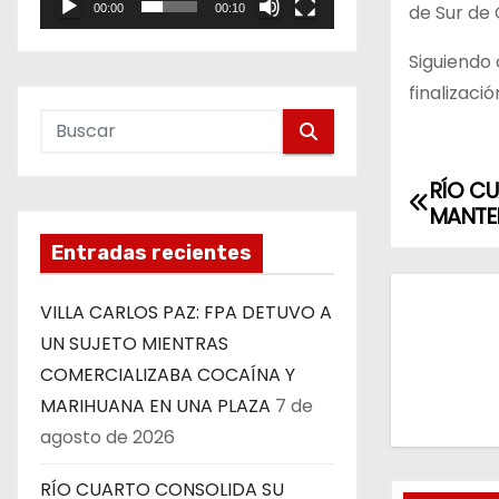
de Sur de 
00:00
00:10
e
o
Siguiendo 
finalizaci
RÍO CU
N
MANTEN
a
Entradas recientes
v
VILLA CARLOS PAZ: FPA DETUVO A
e
UN SUJETO MIENTRAS
COMERCIALIZABA COCAÍNA Y
g
MARIHUANA EN UNA PLAZA
7 de
a
agosto de 2026
c
RÍO CUARTO CONSOLIDA SU