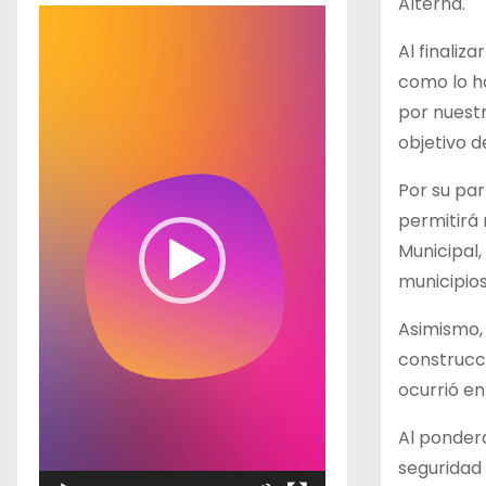
Alterna.
R
e
Al finaliz
p
como lo h
r
por nuestr
o
objetivo d
d
Por su par
u
permitirá
c
Municipal,
t
municipios
o
r
Asimismo, 
d
construcci
e
ocurrió en
v
Al pondera
í
seguridad 
d