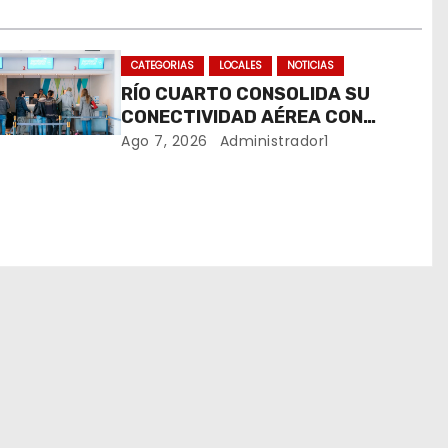
CATEGORIAS
LOCALES
NOTICIAS
RÍO CUARTO CONSOLIDA SU
CONECTIVIDAD AÉREA CON
CUATRO VUELOS SEMANALES A
Ago 7, 2026
Administrador1
BUENOS AIRES