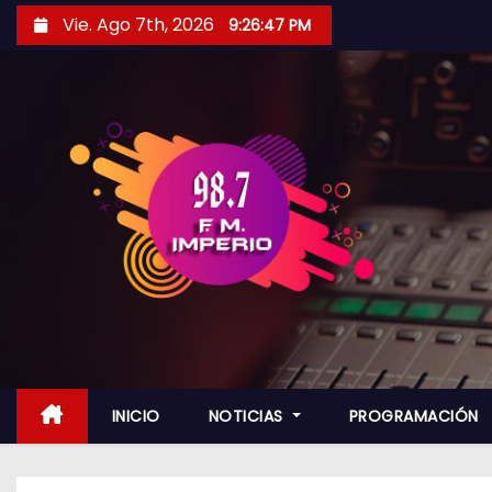
S
Vie. Ago 7th, 2026
9:26:48 PM
a
l
t
a
r
a
l
c
o
n
t
e
n
INICIO
NOTICIAS
PROGRAMACIÓN
i
d