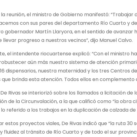
ar la reunión, el ministro de Gobierno manifestó: “Trabaja
acemos con sus pares del departamento Río Cuarto y de t
o gobernador Martín Llaryora, en el sentido de avanzar 
e llevar progreso a nuestros vecinos”, dijo Manuel Calvo.
te, el intendente riocuartense explicó: “Con el ministr
 robustecer aún más nuestro sistema de atención primaria
 16 dispensarios, nuestra maternidad y los tres Centros d
 que brinda esta atención. Todos ellos en complemento c
De Rivas se interiorizó sobre los llamados a licitación de
ón de la Circunvalación, a la que calificó como “la obra ci
 lo referido a los trabajos en la duplicación de calzada de 
r estos proyectos viales, De Rivas indicó que “la ruta 30
y fluidez al tránsito de Río Cuarto y de todo el sur provin