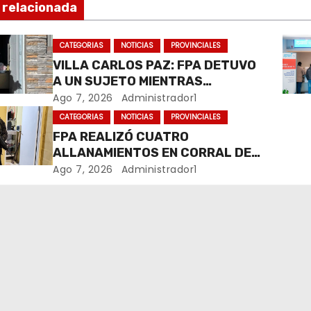
 relacionada
CATEGORIAS
NOTICIAS
PROVINCIALES
VILLA CARLOS PAZ: FPA DETUVO
A UN SUJETO MIENTRAS
COMERCIALIZABA COCAÍNA Y
Ago 7, 2026
Administrador1
MARIHUANA EN UNA PLAZA
CATEGORIAS
NOTICIAS
PROVINCIALES
FPA REALIZÓ CUATRO
ALLANAMIENTOS EN CORRAL DE
BUSTOS-IFFLINGER
Ago 7, 2026
Administrador1