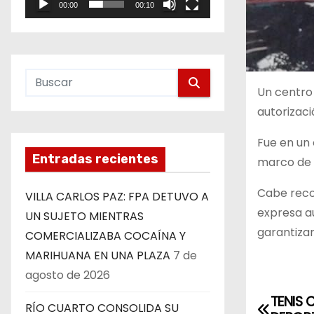
00:00
00:10
e
o
Un centro 
autorizaci
Fue en un 
Entradas recientes
marco de l
Cabe recor
VILLA CARLOS PAZ: FPA DETUVO A
expresa au
UN SUJETO MIENTRAS
garantizar
COMERCIALIZABA COCAÍNA Y
MARIHUANA EN UNA PLAZA
7 de
agosto de 2026
N
TENIS 
RÍO CUARTO CONSOLIDA SU