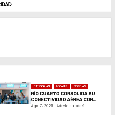
IDAD
CATEGORIAS
LOCALES
NOTICIAS
RÍO CUARTO CONSOLIDA SU
CONECTIVIDAD AÉREA CON
CUATRO VUELOS SEMANALES A
Ago 7, 2026
Administrador1
BUENOS AIRES