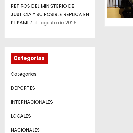
RETIROS DEL MINISTERIO DE
e
JUSTICIA Y SU POSIBLE RÉPLICA EN
n
EL PAMI
7 de agosto de 2026
t
r
a
Categorías
d
Categorias
a
DEPORTES
s
INTERNACIONALES
LOCALES
NACIONALES