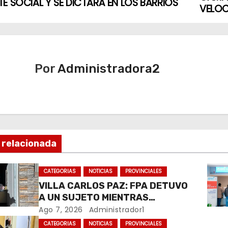
E SOCIAL Y SE DICTARÁ EN LOS BARRIOS
VELOC
Por
Administradora2
 relacionada
CATEGORIAS
NOTICIAS
PROVINCIALES
VILLA CARLOS PAZ: FPA DETUVO
A UN SUJETO MIENTRAS
COMERCIALIZABA COCAÍNA Y
Ago 7, 2026
Administrador1
MARIHUANA EN UNA PLAZA
CATEGORIAS
NOTICIAS
PROVINCIALES