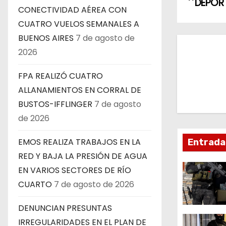
DEPORT
a
CONECTIVIDAD AÉREA CON
CUATRO VUELOS SEMANALES A
v
BUENOS AIRES
7 de agosto de
e
2026
g
FPA REALIZÓ CUATRO
ALLANAMIENTOS EN CORRAL DE
a
BUSTOS-IFFLINGER
7 de agosto
c
de 2026
i
EMOS REALIZA TRABAJOS EN LA
Entrada
ó
RED Y BAJA LA PRESIÓN DE AGUA
EN VARIOS SECTORES DE RÍO
n
CUARTO
7 de agosto de 2026
d
DENUNCIAN PRESUNTAS
e
IRREGULARIDADES EN EL PLAN DE