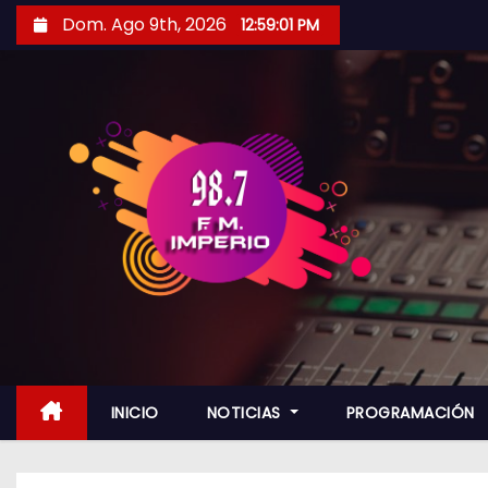
S
Dom. Ago 9th, 2026
12:59:02 PM
a
l
t
a
r
a
l
c
o
n
t
e
n
INICIO
NOTICIAS
PROGRAMACIÓN
i
d