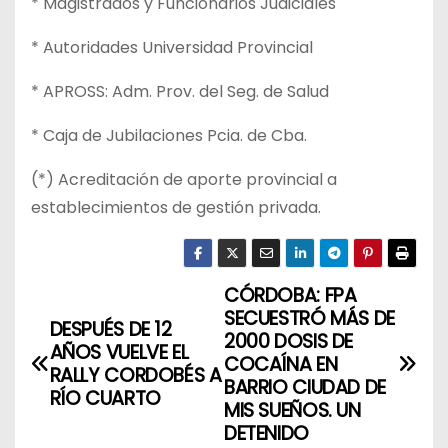
* Magistrados y Funcionarios Judiciales
* Autoridades Universidad Provincial
* APROSS: Adm. Prov. del Seg. de Salud
* Caja de Jubilaciones Pcia. de Cba.
(*) Acreditación de aporte provincial a
establecimientos de gestión privada.
CÓRDOBA: FPA
N
SECUESTRÓ MÁS DE
DESPUÉS DE 12
a
2000 DOSIS DE
AÑOS VUELVE EL
COCAÍNA EN
RALLY CORDOBÉS A
v
BARRIO CIUDAD DE
RÍO CUARTO
MIS SUEÑOS. UN
e
DETENIDO