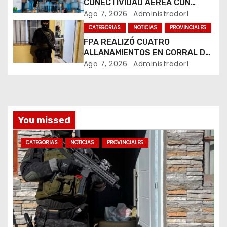
CONECTIVIDAD AÉREA CON
CUATRO VUELOS SEMANALES A
Ago 7, 2026
Administrador1
r
BUENOS AIRES
CATEGORIAS
NOTICIAS
PROVINCIALES
a
FPA REALIZÓ CUATRO
ALLANAMIENTOS EN CORRAL DE
d
BUSTOS-IFFLINGER
Ago 7, 2026
Administrador1
a
s
You missed
CATEGORIAS
NOTICIAS
PROVINCIALES