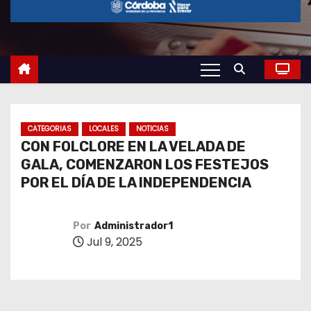
o
CATEGORIAS
LOCALES
NOTICIAS
CON FOLCLORE EN LA VELADA DE
GALA, COMENZARON LOS FESTEJOS
POR EL DÍA DE LA INDEPENDENCIA
Por
Administrador1
Jul 9, 2025