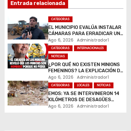
d
Entrada relacionada
e
CATEGORIAS
e
EL MUNICIPIO EVALÚA INSTALAR
CÁMARAS PARA ERRADICAR UN
n
MICROBASURAL AL FINAL DE
Ago 6, 2026
Administrador1
CALLE CARDARELLI
CATEGORIAS
INTERNACIONALES
t
NOTICIAS
r
¿POR QUÉ NO EXISTEN MINIONS
FEMENINOS? LA EXPLICACIÓN DE
a
SU CREADOR QUE VOLVIÓ A
Ago 6, 2026
Administrador1
VIRALIZARSE
CATEGORIAS
LOCALES
NOTICIAS
d
EMOS: YA SE INTERVINIERON 14
a
KILÓMETROS DE DESAGÜES
PLUVIALES
Ago 6, 2026
Administrador1
s