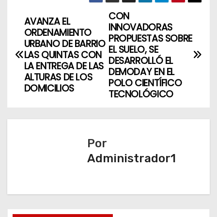
CON
N
AVANZA EL
INNOVADORAS
ORDENAMIENTO
a
PROPUESTAS SOBRE
URBANO DE BARRIO
EL SUELO, SE
LAS QUINTAS CON
v
DESARROLLÓ EL
LA ENTREGA DE LAS
DEMODAY EN EL
ALTURAS DE LOS
e
POLO CIENTÍFICO
DOMICILIOS
TECNOLÓGICO
g
a
c
Por
Administrador1
i
ó
n