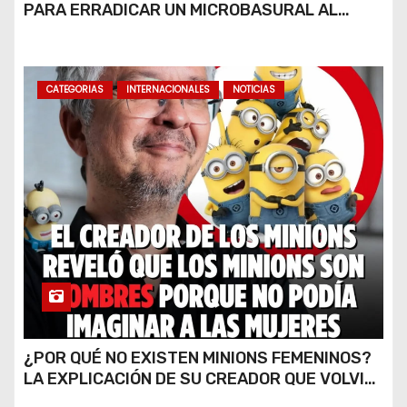
PARA ERRADICAR UN MICROBASURAL AL
e
FINAL DE CALLE CARDARELLI
e
n
CATEGORIAS
INTERNACIONALES
NOTICIAS
t
r
a
d
a
s
¿POR QUÉ NO EXISTEN MINIONS FEMENINOS?
LA EXPLICACIÓN DE SU CREADOR QUE VOLVIÓ
A VIRALIZARSE