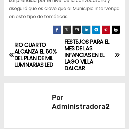
sorprendida por el nivel de la convocatoria y
aseguró que es clave que el Municipio intervenga
en este tipo de temáticas.
FESTEJOS PARA EL
N
RIO CUARTO
MES DE LAS
ALCANZA EL 60%
a
INFANCIAS EN EL
DEL PLAN DE MIL
LAGO VILLA
LUMINARIAS LED
v
DALCAR
e
g
Por
a
Administradora2
c
i