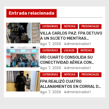
ó
Entrada relacionada
n
CATEGORIAS
NOTICIAS
PROVINCIALES
d
VILLA CARLOS PAZ: FPA DETUVO
A UN SUJETO MIENTRAS
e
COMERCIALIZABA COCAÍNA Y
Ago 7, 2026
Administrador1
MARIHUANA EN UNA PLAZA
e
CATEGORIAS
LOCALES
NOTICIAS
RÍO CUARTO CONSOLIDA SU
n
CONECTIVIDAD AÉREA CON
CUATRO VUELOS SEMANALES A
Ago 7, 2026
Administrador1
t
BUENOS AIRES
CATEGORIAS
NOTICIAS
PROVINCIALES
r
FPA REALIZÓ CUATRO
ALLANAMIENTOS EN CORRAL DE
a
BUSTOS-IFFLINGER
Ago 7, 2026
Administrador1
d