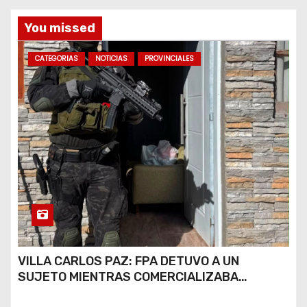
a
You missed
s
CATEGORIAS
NOTICIAS
PROVINCIALES
VILLA CARLOS PAZ: FPA DETUVO A UN
SUJETO MIENTRAS COMERCIALIZABA
COCAÍNA Y MARIHUANA EN UNA PLAZA