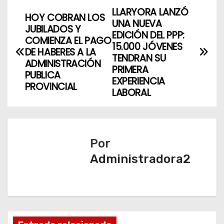
LLARYORA LANZÓ
N
HOY COBRAN LOS
UNA NUEVA
JUBILADOS Y
a
EDICIÓN DEL PPP:
COMIENZA EL PAGO
15.000 JÓVENES
DE HABERES A LA
v
TENDRAN SU
ADMINISTRACIÓN
PRIMERA
PUBLICA
e
EXPERIENCIA
PROVINCIAL
LABORAL
g
a
c
Por
Administradora2
i
ó
n