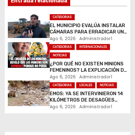
d
Entrada relacionada
e
CATEGORIAS
e
EL MUNICIPIO EVALÚA INSTALAR
CÁMARAS PARA ERRADICAR UN
n
MICROBASURAL AL FINAL DE
Ago 6, 2026
Administrador1
CALLE CARDARELLI
CATEGORIAS
INTERNACIONALES
t
NOTICIAS
r
¿POR QUÉ NO EXISTEN MINIONS
FEMENINOS? LA EXPLICACIÓN DE
a
SU CREADOR QUE VOLVIÓ A
Ago 6, 2026
Administrador1
VIRALIZARSE
CATEGORIAS
LOCALES
NOTICIAS
d
EMOS: YA SE INTERVINIERON 14
a
KILÓMETROS DE DESAGÜES
PLUVIALES
Ago 6, 2026
Administrador1
s