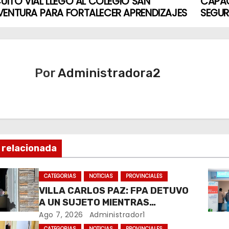
CUITO VIAL LLEGÓ AL COLEGIO SAN
CAPAC
VENTURA PARA FORTALECER APRENDIZAJES
SEGUR
Por
Administradora2
 relacionada
CATEGORIAS
NOTICIAS
PROVINCIALES
VILLA CARLOS PAZ: FPA DETUVO
A UN SUJETO MIENTRAS
COMERCIALIZABA COCAÍNA Y
Ago 7, 2026
Administrador1
MARIHUANA EN UNA PLAZA
CATEGORIAS
NOTICIAS
PROVINCIALES