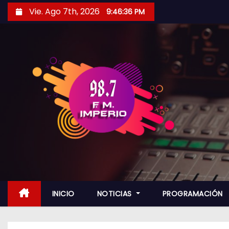
S
Vie. Ago 7th, 2026
9:46:38 PM
a
l
t
a
r
a
l
c
o
n
t
e
n
INICIO
NOTICIAS
PROGRAMACIÓN
i
d