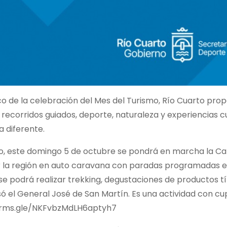
co de la celebración del Mes del Turismo, Río Cuarto pro
ecorridos guiados, deporte, naturaleza y experiencias cul
 diferente.
do, este domingo 5 de octubre se pondrá en marcha la Ca
 la región en auto caravana con paradas programadas en si
se podrá realizar trekking, degustaciones de productos tí
 el General José de San Martín. Es una actividad con cupo
orms.gle/NKFvbzMdLH6aptyh7