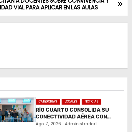
ITAN A DOCENTES SOBRE CONVIVENCIA Y
IDAD VIAL PARA APLICAR EN LAS AULAS
CATEGORIAS
LOCALES
NOTICIAS
RÍO CUARTO CONSOLIDA SU
CONECTIVIDAD AÉREA CON
CUATRO VUELOS SEMANALES A
Ago 7, 2026
Administrador1
BUENOS AIRES