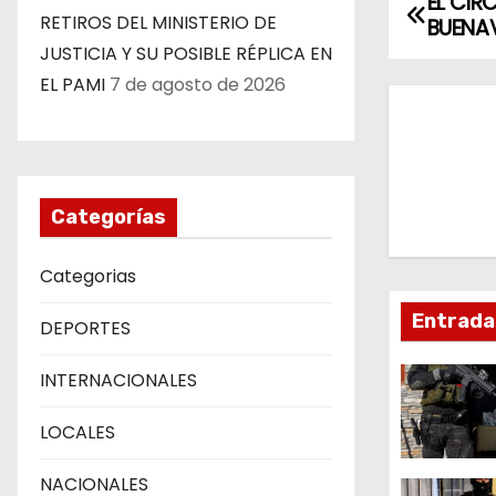
EL CIR
N
RETIROS DEL MINISTERIO DE
BUENA
a
JUSTICIA Y SU POSIBLE RÉPLICA EN
EL PAMI
7 de agosto de 2026
v
e
g
Categorías
a
Categorias
c
Entrada
DEPORTES
i
ó
INTERNACIONALES
n
LOCALES
d
NACIONALES