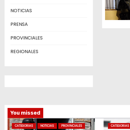
e
NOTICIAS
e
PRENSA
n
PROVINCIALES
t
REGIONALES
r
a
d
a
s
You missed
CATEGORIAS
NOTICIAS
PROVINCIALES
CATEGORIAS