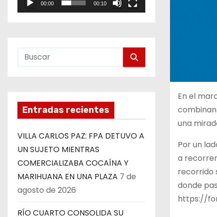
00:00
00:10
e
o
En el mar
combinan r
Entradas recientes
una mirada
VILLA CARLOS PAZ: FPA DETUVO A
Por un la
UN SUJETO MIENTRAS
a recorrer
COMERCIALIZABA COCAÍNA Y
recorrido 
MARIHUANA EN UNA PLAZA
7 de
donde pasó
agosto de 2026
https://f
RÍO CUARTO CONSOLIDA SU