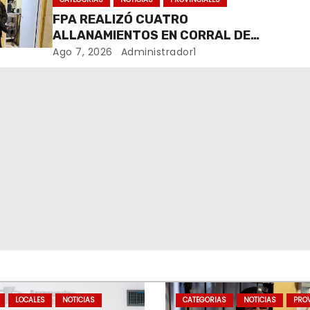
FPA REALIZÓ CUATRO
ALLANAMIENTOS EN CORRAL DE
BUSTOS-IFFLINGER
Ago 7, 2026
Administrador1
LOCALES
NOTICIAS
CATEGORIAS
NOTICIAS
PROV