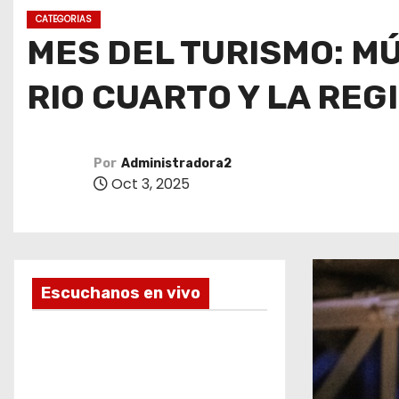
o
CATEGORIAS
MES DEL TURISMO: M
RIO CUARTO Y LA REG
Por
Administradora2
Oct 3, 2025
Escuchanos en vivo