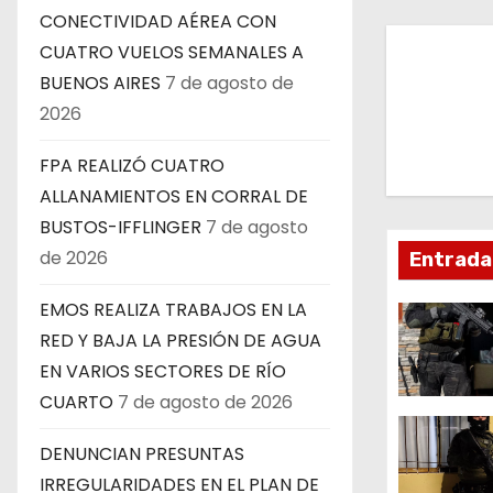
v
CONECTIVIDAD AÉREA CON
CUATRO VUELOS SEMANALES A
e
BUENOS AIRES
7 de agosto de
g
2026
a
FPA REALIZÓ CUATRO
c
ALLANAMIENTOS EN CORRAL DE
BUSTOS-IFFLINGER
7 de agosto
i
de 2026
Entrada
ó
EMOS REALIZA TRABAJOS EN LA
n
RED Y BAJA LA PRESIÓN DE AGUA
EN VARIOS SECTORES DE RÍO
d
CUARTO
7 de agosto de 2026
e
DENUNCIAN PRESUNTAS
e
IRREGULARIDADES EN EL PLAN DE