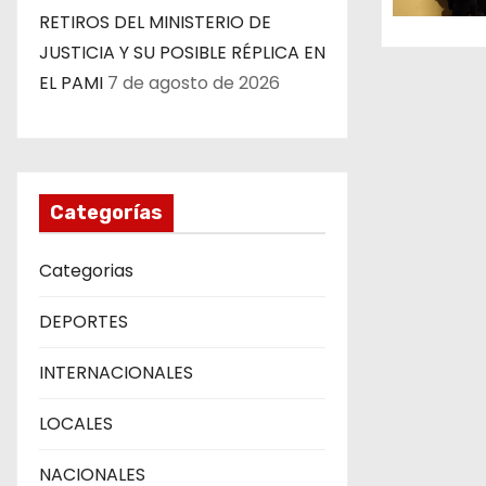
RETIROS DEL MINISTERIO DE
n
JUSTICIA Y SU POSIBLE RÉPLICA EN
t
EL PAMI
7 de agosto de 2026
r
a
d
Categorías
a
Categorias
s
DEPORTES
INTERNACIONALES
LOCALES
NACIONALES