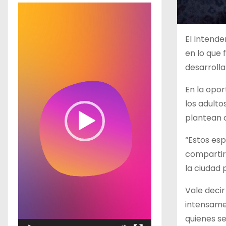
R
e
p
El Intende
r
en lo que 
o
desarrolla
d
En la opor
u
los adult
c
plantean c
t
o
“Estos esp
r
compartir
d
la ciudad 
e
Vale decir
v
intensame
í
quienes se
d