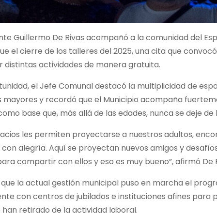
nte Guillermo De Rivas acompañó a la comunidad del Espacio
fue el cierre de los talleres del 2025, una cita que convo
r distintas actividades de manera gratuita.
tunidad, el Jefe Comunal destacó la multiplicidad de esp
os mayores y recordó que el Municipio acompaña fuerteme
omo base que, más allá de las edades, nunca se deje de la
acios les permiten proyectarse a nuestros adultos, encon
 con alegría. Aquí se proyectan nuevos amigos y desafí
para compartir con ellos y eso es muy bueno”, afirmó De R
 que la actual gestión municipal puso en marcha el prog
nte con centros de jubilados e instituciones afines par
 han retirado de la actividad laboral.