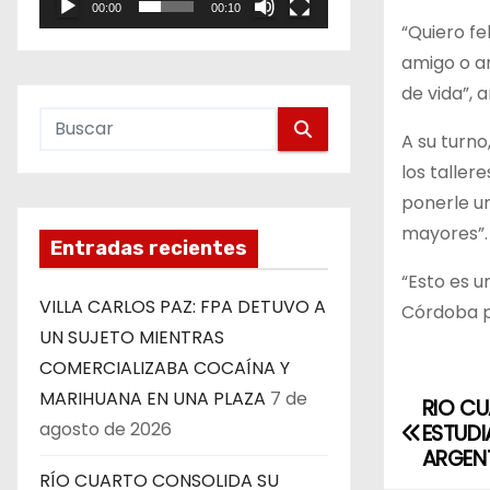
00:00
00:10
e
“Quiero fe
o
amigo o a
de vida”, 
A su turno
los taller
ponerle un
mayores”.
Entradas recientes
“Esto es u
VILLA CARLOS PAZ: FPA DETUVO A
Córdoba pa
UN SUJETO MIENTRAS
COMERCIALIZABA COCAÍNA Y
MARIHUANA EN UNA PLAZA
7 de
RIO CU
N
agosto de 2026
ESTUDI
a
ARGEN
RÍO CUARTO CONSOLIDA SU