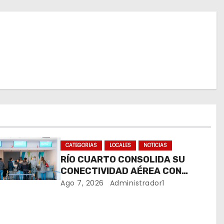
CATEGORIAS
LOCALES
NOTICIAS
RÍO CUARTO CONSOLIDA SU
CONECTIVIDAD AÉREA CON
CUATRO VUELOS SEMANALES A
Ago 7, 2026
Administrador1
BUENOS AIRES