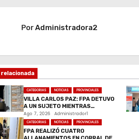
Por
Administradora2
 relacionada
CATEGORIAS
NOTICIAS
PROVINCIALES
VILLA CARLOS PAZ: FPA DETUVO
A UN SUJETO MIENTRAS
COMERCIALIZABA COCAÍNA Y
Ago 7, 2026
Administrador1
MARIHUANA EN UNA PLAZA
CATEGORIAS
NOTICIAS
PROVINCIALES
FPA REALIZÓ CUATRO
ALLANAMIENTOS EN CORRAL DE