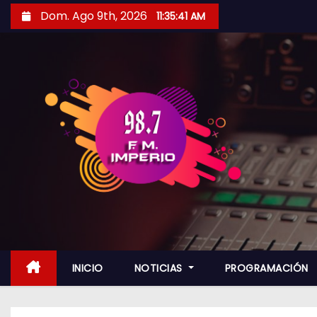
S
Dom. Ago 9th, 2026
11:35:43 AM
a
l
t
a
r
a
l
c
o
n
t
e
n
INICIO
NOTICIAS
PROGRAMACIÓN
i
d