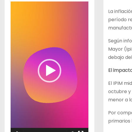
R
La inflaci
e
período r
p
manufactu
r
o
Según info
d
Mayor (Ip
u
debajo del
c
El impact
t
o
El IPIM mi
r
octubre y 
d
menor a la
e
v
Por compo
í
primarios 
d