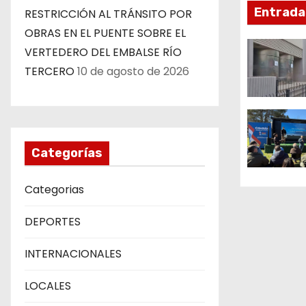
Entrada
RESTRICCIÓN AL TRÁNSITO POR
i
OBRAS EN EL PUENTE SOBRE EL
ó
VERTEDERO DEL EMBALSE RÍO
TERCERO
10 de agosto de 2026
n
d
e
Categorías
e
Categorias
n
t
DEPORTES
r
INTERNACIONALES
a
LOCALES