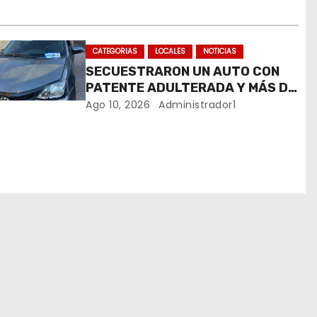
CATEGORIAS
LOCALES
NOTICIAS
SECUESTRARON UN AUTO CON
PATENTE ADULTERADA Y MÁS DE
20 MOTOS DURANTE LOS
Ago 10, 2026
Administrador1
OPERATIVOS DEL FIN DE SEMANA