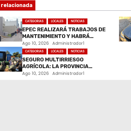
 relacionada
CATEGORIAS
LOCALES
NOTICIAS
EPEC REALIZARÁ TRABAJOS DE
MANTENIMIENTO Y HABRÁ
CORTES DE LUZ EN DISTINTOS
Ago 10, 2026
Administrador1
SECTORES DE RÍO CUARTO
CATEGORIAS
LOCALES
NOTICIAS
SEGURO MULTIRRIESGO
AGRÍCOLA: LA PROVINCIA
ENTREGÓ INDEMNIZACIONES A
Ago 10, 2026
Administrador1
PRODUCTORES DEL SUR
PROVINCIAL