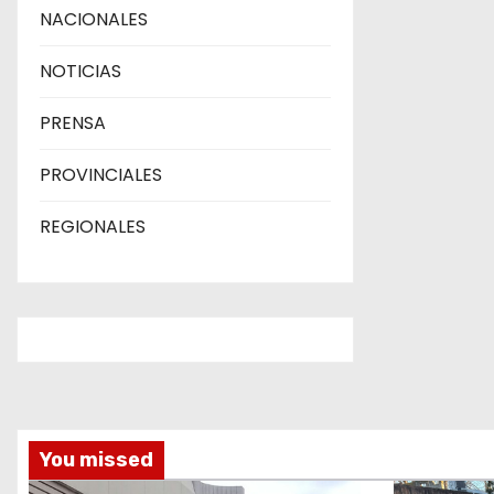
d
NACIONALES
a
NOTICIAS
s
PRENSA
PROVINCIALES
REGIONALES
You missed