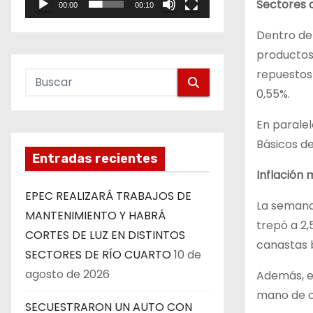
Sectores 
00:00
00:10
e
o
Dentro de 
productos 
repuestos 
0,55%.
En paralel
Básicos de
Entradas recientes
Inflación 
EPEC REALIZARÁ TRABAJOS DE
La semana 
MANTENIMIENTO Y HABRÁ
trepó a 2,
CORTES DE LUZ EN DISTINTOS
canastas b
SECTORES DE RÍO CUARTO
10 de
agosto de 2026
Además, el
mano de o
SECUESTRARON UN AUTO CON