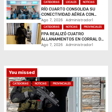
MARIHUANA EN UNA PLAZA
CATEGORIAS
LOCALES
NOTICIAS
n
RÍO CUARTO CONSOLIDA SU
CONECTIVIDAD AÉREA CON
t
CUATRO VUELOS SEMANALES A
Ago 7, 2026
Administrador1
BUENOS AIRES
r
CATEGORIAS
NOTICIAS
PROVINCIALES
FPA REALIZÓ CUATRO
a
ALLANAMIENTOS EN CORRAL DE
BUSTOS-IFFLINGER
Ago 7, 2026
Administrador1
d
a
s
You missed
CATEGORIAS
NOTICIAS
PROVINCIALES