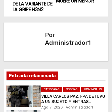
MUERE UN MENOR
v
DE LA VARIANTE DE
LA GRIPE H3N2
e
g
a
Por
Administrador1
c
i
ó
n
Entrada relacionada
d
CATEGORIAS
NOTICIAS
PROVINCIALES
e
VILLA CARLOS PAZ: FPA DETUVO
A UN SUJETO MIENTRAS
e
COMERCIALIZABA COCAÍNA Y
Ago 7, 2026
Administrador1