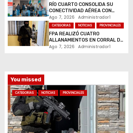
RÍO CUARTO CONSOLIDA SU
a
CONECTIVIDAD AÉREA CON
CUATRO VUELOS SEMANALES A
Ago 7, 2026
Administrador1
d
BUENOS AIRES
CATEGORIAS
NOTICIAS
PROVINCIALES
FPA REALIZÓ CUATRO
a
ALLANAMIENTOS EN CORRAL DE
BUSTOS-IFFLINGER
Ago 7, 2026
Administrador1
s
You missed
CATEGORIAS
NOTICIAS
PROVINCIALES