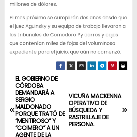
millones de dólares.
El mes próximo se cumplirán dos años desde que
el juez Aguinsky y su equipo de trabajo llevaron a
los tribunales de Comodoro Py carros y cajas
que contenían miles de fojas del voluminoso
expediente para el juicio, que aún no comenzó.
EL GOBIERNO DE
N
CÓRDOBA
a
DEMANDARÁ A
VICUÑA MACKENNA
SERGIO
OPERATIVO DE
v
MALDONADO
BÚSQUEDA Y
PORQUE TRATÓ DE
RASTRILLAJE DE
e
“MENTIROSO” Y
PERSONA.
“COIMERO” A UN
g
AGENTE DE LA