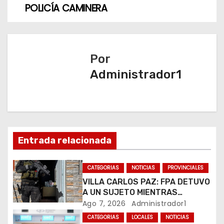
POLICÍA CAMINERA
a
c
i
Por
ó
Administrador1
n
d
e
Entrada relacionada
e
CATEGORIAS
NOTICIAS
PROVINCIALES
n
VILLA CARLOS PAZ: FPA DETUVO
A UN SUJETO MIENTRAS
t
COMERCIALIZABA COCAÍNA Y
Ago 7, 2026
Administrador1
MARIHUANA EN UNA PLAZA
CATEGORIAS
LOCALES
NOTICIAS
r