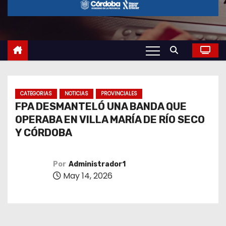
o
CATEGORIAS
NOTICIAS
PROVINCIALES
FPA DESMANTELÓ UNA BANDA QUE
OPERABA EN VILLA MARÍA DE RÍO SECO
Y CÓRDOBA
Por
Administrador1
May 14, 2026