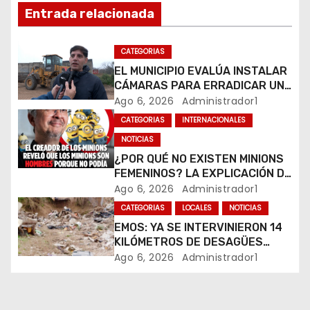
n
Entrada relacionada
d
CATEGORIAS
e
EL MUNICIPIO EVALÚA INSTALAR
CÁMARAS PARA ERRADICAR UN
e
MICROBASURAL AL FINAL DE
Ago 6, 2026
Administrador1
CALLE CARDARELLI
CATEGORIAS
INTERNACIONALES
n
NOTICIAS
t
¿POR QUÉ NO EXISTEN MINIONS
FEMENINOS? LA EXPLICACIÓN DE
r
SU CREADOR QUE VOLVIÓ A
Ago 6, 2026
Administrador1
VIRALIZARSE
CATEGORIAS
LOCALES
NOTICIAS
a
EMOS: YA SE INTERVINIERON 14
KILÓMETROS DE DESAGÜES
d
PLUVIALES
Ago 6, 2026
Administrador1
a
s