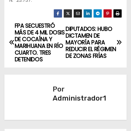
N.° 23.737.
FPA SECUESTRÓ
N
DIPUTADOS: HUBO
MÁS DE 4 MIL DOSIS
DICTAMEN DE
a
DE COCAÍNA Y
MAYORÍA PARA
MARIHUANA EN RÍO
REDUCIR EL RÉGIMEN
v
CUARTO. TRES
DE ZONAS FRÍAS
DETENIDOS
e
g
a
Por
Administrador1
c
i
ó