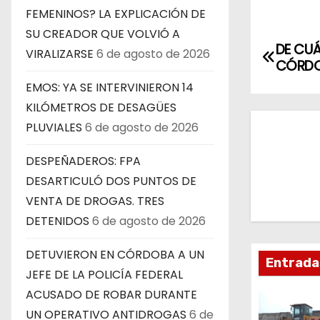
FEMENINOS? LA EXPLICACIÓN DE
SU CREADOR QUE VOLVIÓ A
N
DE CUÁ
VIRALIZARSE
6 de agosto de 2026
CÓRDO
a
EMOS: YA SE INTERVINIERON 14
v
KILÓMETROS DE DESAGÜES
PLUVIALES
6 de agosto de 2026
e
DESPEÑADEROS: FPA
g
DESARTICULÓ DOS PUNTOS DE
a
VENTA DE DROGAS. TRES
DETENIDOS
6 de agosto de 2026
c
i
DETUVIERON EN CÓRDOBA A UN
Entrada
JEFE DE LA POLICÍA FEDERAL
ó
ACUSADO DE ROBAR DURANTE
n
UN OPERATIVO ANTIDROGAS
6 de