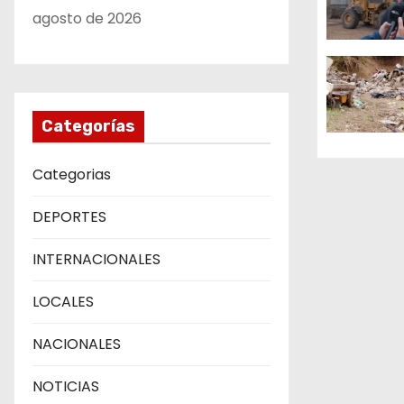
agosto de 2026
d
e
e
Categorías
n
Categorias
t
r
DEPORTES
a
INTERNACIONALES
d
LOCALES
a
NACIONALES
s
NOTICIAS