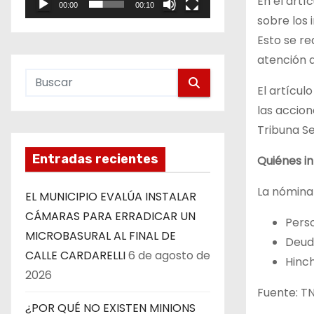
En el artí
00:00
00:10
e
sobre los 
o
Esto se re
atención a
El artícul
las accio
Tribuna S
Entradas recientes
Quiénes in
La nómina 
EL MUNICIPIO EVALÚA INSTALAR
CÁMARAS PARA ERRADICAR UN
Perso
MICROBASURAL AL FINAL DE
Deud
CALLE CARDARELLI
6 de agosto de
Hinch
2026
Fuente: T
¿POR QUÉ NO EXISTEN MINIONS