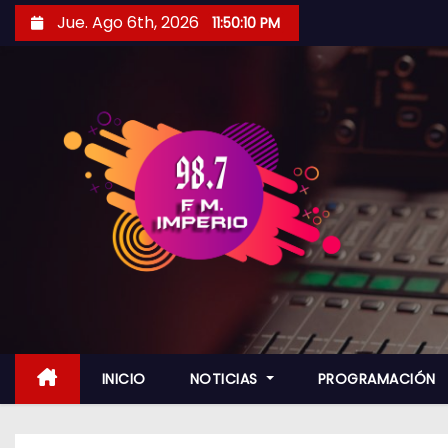
S
Jue. Ago 6th, 2026
11:50:12 PM
a
l
t
a
r
a
l
c
o
n
t
e
n
INICIO
NOTICIAS
PROGRAMACIÓN
i
d