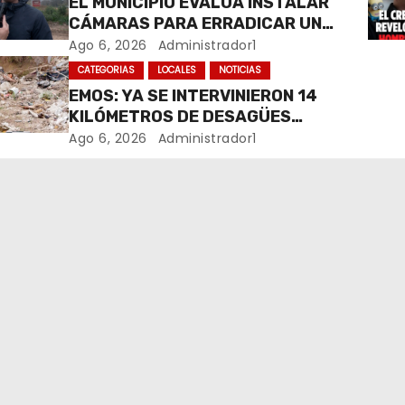
EL MUNICIPIO EVALÚA INSTALAR
CÁMARAS PARA ERRADICAR UN
MICROBASURAL AL FINAL DE
Ago 6, 2026
Administrador1
CALLE CARDARELLI
CATEGORIAS
LOCALES
NOTICIAS
EMOS: YA SE INTERVINIERON 14
KILÓMETROS DE DESAGÜES
PLUVIALES
Ago 6, 2026
Administrador1