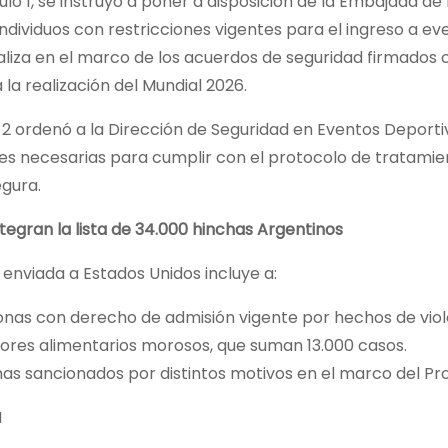
culo 1, se instruyó a poner a disposición de la Embajada de
individuos con restricciones vigentes para el ingreso a e
aliza en el marco de los acuerdos de seguridad firmados
 la realización del Mundial 2026.
o 2 ordenó a la Dirección de Seguridad en Eventos Deporti
nes necesarias para cumplir con el protocolo de tratami
egura.
tegran la lista de 34.000 hinchas Argentinos
enviada a Estados Unidos incluye a:
nas con derecho de admisión vigente por hechos de viole
ores alimentarios morosos, que suman 13.000 casos.
as sancionados por distintos motivos en el marco del P
N