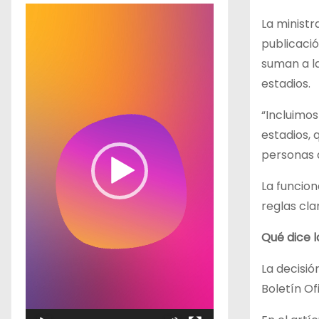
R
La ministr
e
publicació
p
suman a l
r
estadios.
o
d
“Incluimos
u
estadios, 
c
personas q
t
La funcio
o
reglas cla
r
d
Qué dice l
e
La decisió
v
Boletín Ofi
í
d