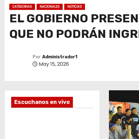
o
CATEGORIAS
NACIONALES
NOTICIAS
EL GOBIERNO PRESENT
QUE NO PODRÁN INGR
Por
Administrador1
May 15, 2026
Escuchanos en vivo