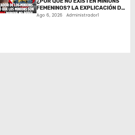
¿POR QUÉ NO EXISTEN MINIONS
FEMENINOS? LA EXPLICACIÓN DE
SU CREADOR QUE VOLVIÓ A
Ago 6, 2026
Administrador1
VIRALIZARSE