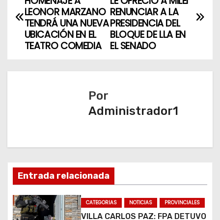
HOMENAJE A
LE OFRECIÓ A MILEI
a
LEONOR MARZANO
RENUNCIAR A LA
TENDRÁ UNA NUEVA
PRESIDENCIA DEL
v
UBICACIÓN EN EL
BLOQUE DE LLA EN
TEATRO COMEDIA
EL SENADO
e
g
a
Por
Administrador1
c
i
ó
n
Entrada relacionada
d
CATEGORIAS
NOTICIAS
PROVINCIALES
VILLA CARLOS PAZ: FPA DETUVO