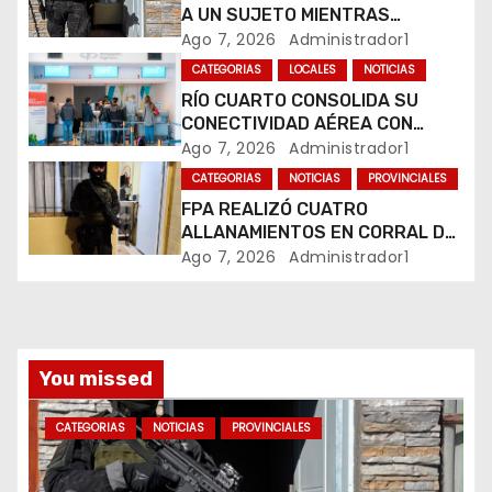
e
A UN SUJETO MIENTRAS
e
COMERCIALIZABA COCAÍNA Y
Ago 7, 2026
Administrador1
MARIHUANA EN UNA PLAZA
CATEGORIAS
LOCALES
NOTICIAS
n
RÍO CUARTO CONSOLIDA SU
CONECTIVIDAD AÉREA CON
t
CUATRO VUELOS SEMANALES A
Ago 7, 2026
Administrador1
BUENOS AIRES
r
CATEGORIAS
NOTICIAS
PROVINCIALES
FPA REALIZÓ CUATRO
a
ALLANAMIENTOS EN CORRAL DE
BUSTOS-IFFLINGER
Ago 7, 2026
Administrador1
d
a
s
You missed
CATEGORIAS
NOTICIAS
PROVINCIALES