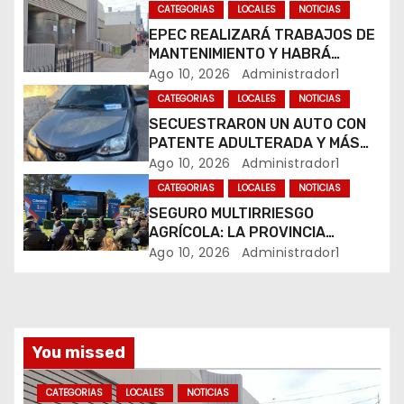
d
CATEGORIAS
LOCALES
NOTICIAS
e
EPEC REALIZARÁ TRABAJOS DE
MANTENIMIENTO Y HABRÁ
e
CORTES DE LUZ EN DISTINTOS
Ago 10, 2026
Administrador1
SECTORES DE RÍO CUARTO
CATEGORIAS
LOCALES
NOTICIAS
n
SECUESTRARON UN AUTO CON
PATENTE ADULTERADA Y MÁS
t
DE 20 MOTOS DURANTE LOS
Ago 10, 2026
Administrador1
OPERATIVOS DEL FIN DE
r
CATEGORIAS
LOCALES
NOTICIAS
SEMANA
SEGURO MULTIRRIESGO
a
AGRÍCOLA: LA PROVINCIA
ENTREGÓ INDEMNIZACIONES A
Ago 10, 2026
Administrador1
d
PRODUCTORES DEL SUR
PROVINCIAL
a
s
You missed
CATEGORIAS
LOCALES
NOTICIAS