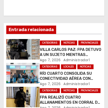
i
ó
n
d
Entrada relacionada
e
CATEGORIAS
NOTICIAS
PROVINCIALES
e
VILLA CARLOS PAZ: FPA DETUVO
A UN SUJETO MIENTRAS
n
COMERCIALIZABA COCAÍNA Y
Ago 7, 2026
Administrador1
MARIHUANA EN UNA PLAZA
CATEGORIAS
LOCALES
NOTICIAS
t
RÍO CUARTO CONSOLIDA SU
CONECTIVIDAD AÉREA CON
r
CUATRO VUELOS SEMANALES A
Ago 7, 2026
Administrador1
BUENOS AIRES
a
CATEGORIAS
NOTICIAS
PROVINCIALES
FPA REALIZÓ CUATRO
d
ALLANAMIENTOS EN CORRAL DE
BUSTOS-IFFLINGER
Ago 7, 2026
Administrador1