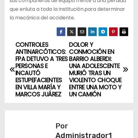
sus compañeras de equipo frente a una pérdida
que enluta a toda la institución.para determinar
la mecánica del accidente.
CONTROLES
DOLOR Y
N
ANTINARCÓTICOS:
CONMOCIÓN EN
a
FPA DETUVO A TRES
BARRIO ALBERDI:
PERSONAS E
UNA ADOLESCENTE
v
INCAUTÓ
MURIÓ TRAS UN
ESTUPEFACIENTES
VIOLENTO CHOQUE
e
EN VILLA MARÍA Y
ENTRE UNA MOTO Y
MARCOS JUÁREZ
UN CAMIÓN
g
a
c
Por
Administrador1