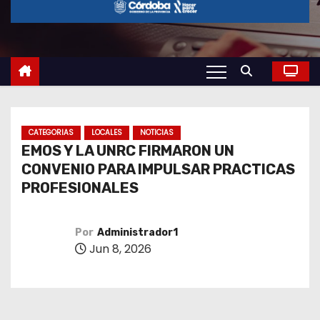
o
CATEGORIAS
LOCALES
NOTICIAS
EMOS Y LA UNRC FIRMARON UN
CONVENIO PARA IMPULSAR PRACTICAS
PROFESIONALES
Por
Administrador1
Jun 8, 2026