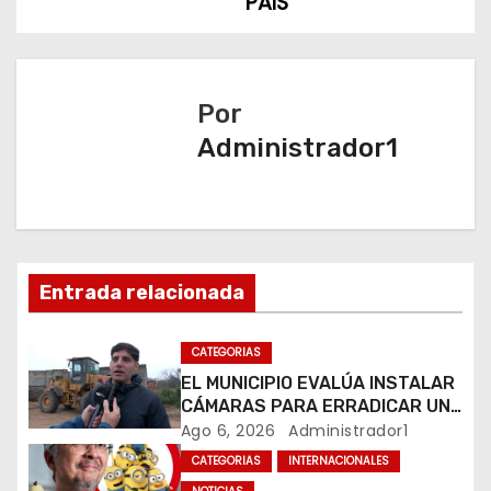
PAÍS
g
a
Por
c
Administrador1
i
ó
n
Entrada relacionada
d
CATEGORIAS
e
EL MUNICIPIO EVALÚA INSTALAR
e
CÁMARAS PARA ERRADICAR UN
MICROBASURAL AL FINAL DE
Ago 6, 2026
Administrador1
n
CALLE CARDARELLI
CATEGORIAS
INTERNACIONALES