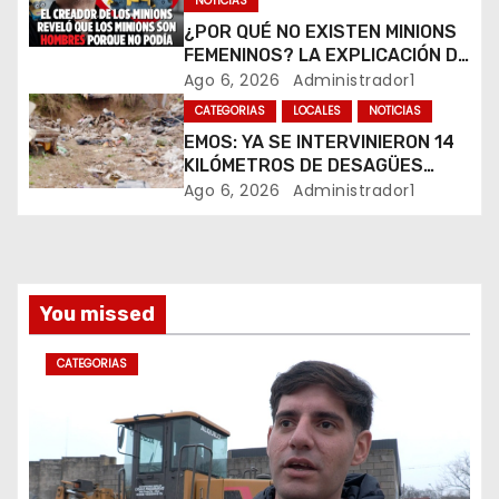
NOTICIAS
t
¿POR QUÉ NO EXISTEN MINIONS
r
FEMENINOS? LA EXPLICACIÓN DE
SU CREADOR QUE VOLVIÓ A
Ago 6, 2026
Administrador1
a
VIRALIZARSE
CATEGORIAS
LOCALES
NOTICIAS
EMOS: YA SE INTERVINIERON 14
d
KILÓMETROS DE DESAGÜES
PLUVIALES
Ago 6, 2026
Administrador1
a
s
You missed
CATEGORIAS