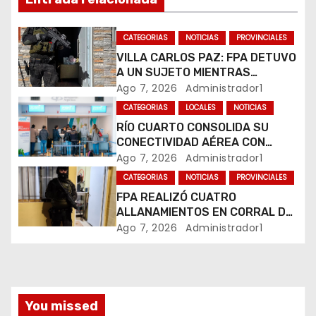
e
e
CATEGORIAS
NOTICIAS
PROVINCIALES
VILLA CARLOS PAZ: FPA DETUVO
n
A UN SUJETO MIENTRAS
COMERCIALIZABA COCAÍNA Y
Ago 7, 2026
Administrador1
t
MARIHUANA EN UNA PLAZA
CATEGORIAS
LOCALES
NOTICIAS
r
RÍO CUARTO CONSOLIDA SU
CONECTIVIDAD AÉREA CON
a
CUATRO VUELOS SEMANALES A
Ago 7, 2026
Administrador1
BUENOS AIRES
CATEGORIAS
NOTICIAS
PROVINCIALES
d
FPA REALIZÓ CUATRO
ALLANAMIENTOS EN CORRAL DE
a
BUSTOS-IFFLINGER
Ago 7, 2026
Administrador1
s
You missed