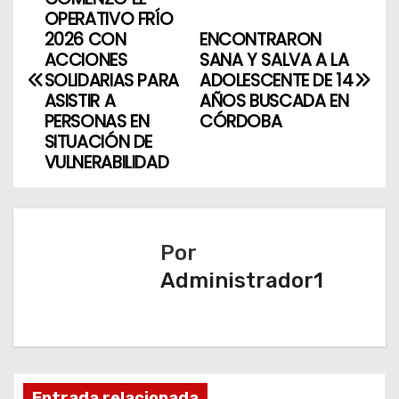
N
OPERATIVO FRÍO
a
2026 CON
ENCONTRARON
ACCIONES
SANA Y SALVA A LA
v
SOLIDARIAS PARA
ADOLESCENTE DE 14
ASISTIR A
AÑOS BUSCADA EN
e
PERSONAS EN
CÓRDOBA
SITUACIÓN DE
g
VULNERABILIDAD
a
c
Por
i
Administrador1
ó
n
d
Entrada relacionada