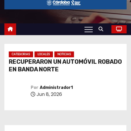
o
CATEGORIAS
LOCALES
NOTICIAS
RECUPERARON UN AUTOMÓVIL ROBADO
EN BANDA NORTE
Por
Administrador1
Jun 8, 2026