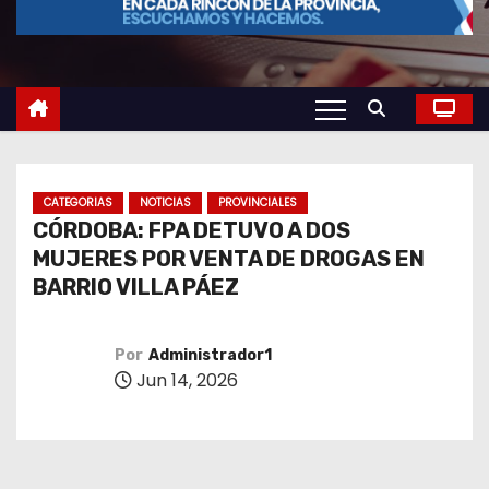
o
CATEGORIAS
NOTICIAS
PROVINCIALES
CÓRDOBA: FPA DETUVO A DOS
MUJERES POR VENTA DE DROGAS EN
BARRIO VILLA PÁEZ
Por
Administrador1
Jun 14, 2026