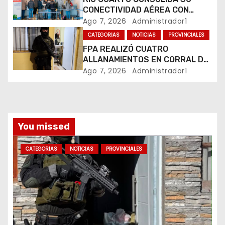
CONECTIVIDAD AÉREA CON
t
CUATRO VUELOS SEMANALES A
Ago 7, 2026
Administrador1
BUENOS AIRES
r
CATEGORIAS
NOTICIAS
PROVINCIALES
FPA REALIZÓ CUATRO
a
ALLANAMIENTOS EN CORRAL DE
BUSTOS-IFFLINGER
Ago 7, 2026
Administrador1
d
a
s
You missed
CATEGORIAS
NOTICIAS
PROVINCIALES