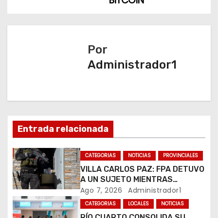
BITCOIN
e
g
a
Por
Administrador1
c
i
ó
n
Entrada relacionada
d
CATEGORIAS
NOTICIAS
PROVINCIALES
e
VILLA CARLOS PAZ: FPA DETUVO
A UN SUJETO MIENTRAS
e
COMERCIALIZABA COCAÍNA Y
Ago 7, 2026
Administrador1
MARIHUANA EN UNA PLAZA
CATEGORIAS
LOCALES
NOTICIAS
n
RÍO CUARTO CONSOLIDA SU