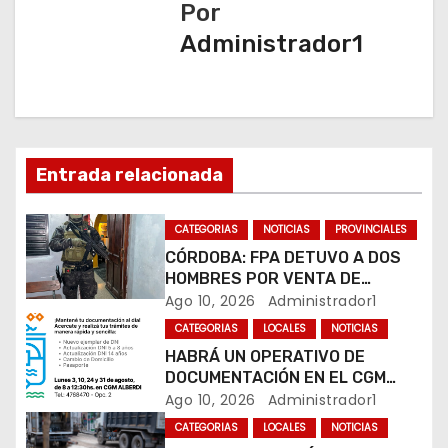
a
Por
Administrador1
c
i
ó
n
Entrada relacionada
d
CATEGORIAS
NOTICIAS
PROVINCIALES
e
CÓRDOBA: FPA DETUVO A DOS
HOMBRES POR VENTA DE
e
DROGAS EN TRES BARRIOS DE
Ago 10, 2026
Administrador1
LA CAPITAL
CATEGORIAS
LOCALES
NOTICIAS
n
HABRÁ UN OPERATIVO DE
DOCUMENTACIÓN EN EL CGM
t
ALBERDI
Ago 10, 2026
Administrador1
r
CATEGORIAS
LOCALES
NOTICIAS