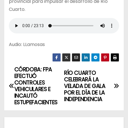
provincial para impulsar el desarrollo de Río
Cuarto.
Audio: LLamosas
CÓRDOBA: FPA
N
RÍO CUARTO
EFECTUÓ
CELEBRARÁ LA
a
CONTROLES
VELADA DE GALA
VEHICULARES E
POR EL DÍA DE LA
v
INCAUTÓ
INDEPENDENCIA
ESTUPEFACIENTES
e
g