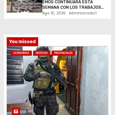
EMOS CONTINUARÁ ESTA
a
SEMANA CON LOS TRABAJOS
SOBRE CALLE ALVEAR
Ago 10, 2026
Administrador1
d
a
s
You missed
CATEGORIAS
NOTICIAS
PROVINCIALES