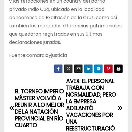
y las refacciones en un country del barrio
privado Indio Cuá, ubicado en la localidad
bonaerense de Exaltación de la Cruz, como así
también las marcadas diferencias patrimoniales
que quedaron registradas en sus últimas
declaraciones juradas.
Fuente:comarcioyjusticia
AVEX: EL PERSONAL
N
TRABAJA CON
EL TORNEO IMPERIO
a
NORMALIDAD, PERO
MÁSTER VOLVIÓ A
LA EMPRESA
REUNIR A LO MEJOR
v
ADELANTÓ
DE LA NATACIÓN
VACACIONES POR
PROVINCIAL EN RÍO
e
UNA
CUARTO
REESTRUCTURACIÓ