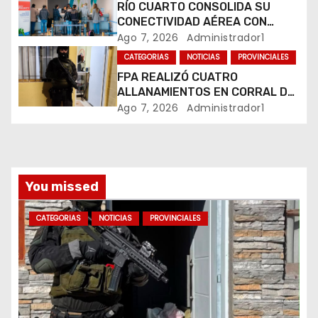
r
RÍO CUARTO CONSOLIDA SU
CONECTIVIDAD AÉREA CON
a
CUATRO VUELOS SEMANALES A
Ago 7, 2026
Administrador1
BUENOS AIRES
CATEGORIAS
NOTICIAS
PROVINCIALES
d
FPA REALIZÓ CUATRO
ALLANAMIENTOS EN CORRAL DE
a
BUSTOS-IFFLINGER
Ago 7, 2026
Administrador1
s
You missed
CATEGORIAS
NOTICIAS
PROVINCIALES