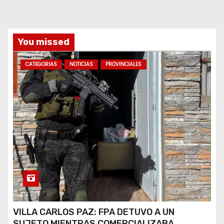
s
You missed
CATEGORIAS
NOTICIAS
PROVINCIALES
VILLA CARLOS PAZ: FPA DETUVO A UN
SUJETO MIENTRAS COMERCIALIZABA