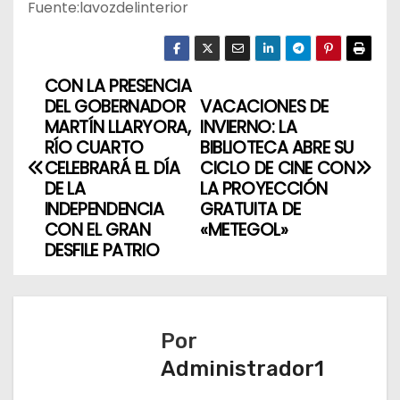
Fuente:lavozdelinterior
CON LA PRESENCIA
N
DEL GOBERNADOR
VACACIONES DE
a
MARTÍN LLARYORA,
INVIERNO: LA
RÍO CUARTO
BIBLIOTECA ABRE SU
v
CELEBRARÁ EL DÍA
CICLO DE CINE CON
DE LA
LA PROYECCIÓN
e
INDEPENDENCIA
GRATUITA DE
CON EL GRAN
«METEGOL»
g
DESFILE PATRIO
a
c
Por
i
Administrador1
ó