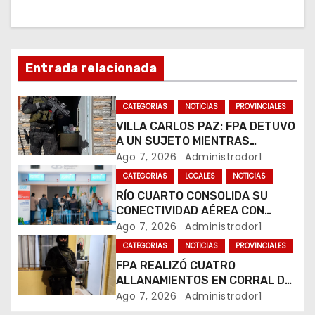
n
d
Entrada relacionada
e
e
CATEGORIAS
NOTICIAS
PROVINCIALES
VILLA CARLOS PAZ: FPA DETUVO
n
A UN SUJETO MIENTRAS
COMERCIALIZABA COCAÍNA Y
Ago 7, 2026
Administrador1
t
MARIHUANA EN UNA PLAZA
CATEGORIAS
LOCALES
NOTICIAS
r
RÍO CUARTO CONSOLIDA SU
CONECTIVIDAD AÉREA CON
a
CUATRO VUELOS SEMANALES A
Ago 7, 2026
Administrador1
BUENOS AIRES
CATEGORIAS
NOTICIAS
PROVINCIALES
d
FPA REALIZÓ CUATRO
ALLANAMIENTOS EN CORRAL DE
a
BUSTOS-IFFLINGER
Ago 7, 2026
Administrador1