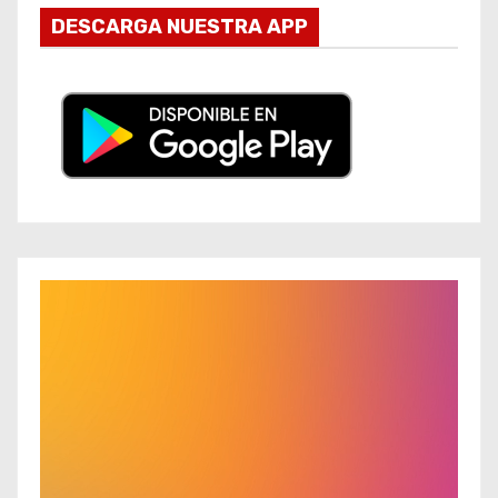
DESCARGA NUESTRA APP
R
e
p
r
o
d
u