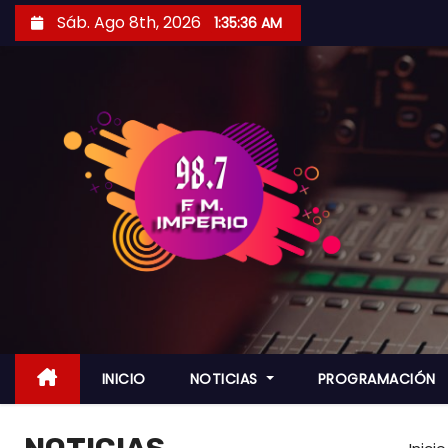
S
Sáb. Ago 8th, 2026
1:35:38 AM
a
l
t
a
r
a
l
c
o
n
t
e
n
INICIO
NOTICIAS
PROGRAMACIÓN
i
d