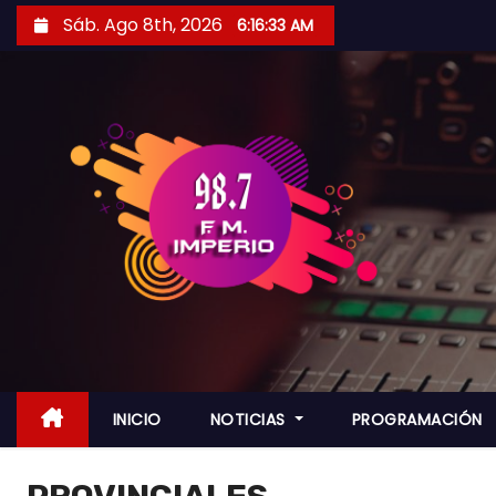
S
Sáb. Ago 8th, 2026
6:16:35 AM
a
l
t
a
r
a
l
c
o
n
t
e
n
INICIO
NOTICIAS
PROGRAMACIÓN
i
d