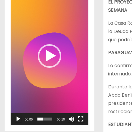
EL PROYE
p
SEMANA
r
La Casa Ro
o
la Deuda P
d
que podría
u
c
PARAGUAY:
t
o
Lo confirm
r
internado.
d
Durante la
e
Abdo Bení
v
president
í
restriccio
d
00:00
00:10
e
ESTUDIANT
o