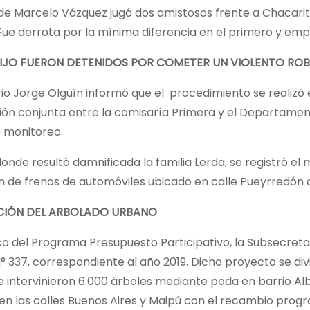
 de Marcelo Vázquez jugó dos amistosos frente a Chacarit
Fue derrota por la mínima diferencia en el primero y emp
IJO FUERON DETENIDOS POR COMETER UN VIOLENTO ROBO
io Jorge Olguín informó que el procedimiento se realizó
ión conjunta entre la comisaría Primera y el Departamen
e monitoreo.
 donde resultó damnificada la familia Lerda, se registró e
n de frenos de automóviles ubicado en calle Pueyrredón a
CIÓN DEL ARBOLADO URBANO
o del Programa Presupuesto Participativo, la Subsecretar
 337, correspondiente al año 2019. Dicho proyecto se div
e intervinieron 6.000 árboles mediante poda en barrio A
en las calles Buenos Aires y Maipú con el recambio prog