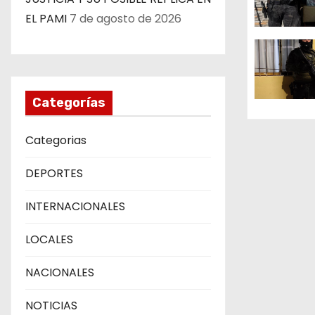
n
EL PAMI
7 de agosto de 2026
d
e
e
Categorías
n
Categorias
t
DEPORTES
r
INTERNACIONALES
a
LOCALES
d
a
NACIONALES
s
NOTICIAS