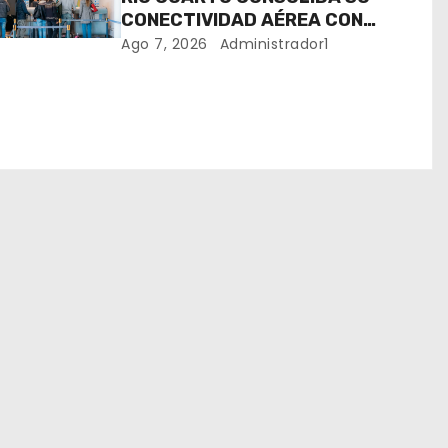
CONECTIVIDAD AÉREA CON
CUATRO VUELOS SEMANALES A
Ago 7, 2026
Administrador1
BUENOS AIRES