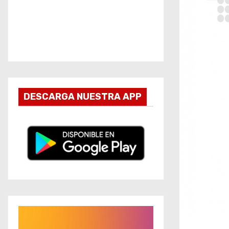
DESCARGA NUESTRA APP
R
e