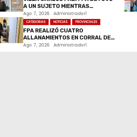
A UN SUJETO MIENTRAS
COMERCIALIZABA COCAÍNA Y
Ago 7, 2026
Administrador1
MARIHUANA EN UNA PLAZA
CATEGORIAS
NOTICIAS
PROVINCIALES
FPA REALIZÓ CUATRO
ALLANAMIENTOS EN CORRAL DE
BUSTOS-IFFLINGER
Ago 7, 2026
Administrador1