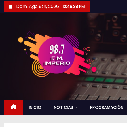
S
Dom. Ago 9th, 2026
12:48:39 PM
a
l
t
a
r
a
l
c
o
n
t
e
n
INICIO
NOTICIAS
PROGRAMACIÓN
i
d