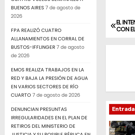
BUENOS AIRES
7 de agosto de
2026
EL INT
N
CON EL
FPA REALIZÓ CUATRO
a
ALLANAMIENTOS EN CORRAL DE
BUSTOS-IFFLINGER
7 de agosto
v
de 2026
e
EMOS REALIZA TRABAJOS EN LA
g
RED Y BAJA LA PRESIÓN DE AGUA
a
EN VARIOS SECTORES DE RÍO
CUARTO
7 de agosto de 2026
c
Entrada
DENUNCIAN PRESUNTAS
i
IRREGULARIDADES EN EL PLAN DE
ó
RETIROS DEL MINISTERIO DE
JUSTICIA Y SU POSIBLE RÉPLICA EN