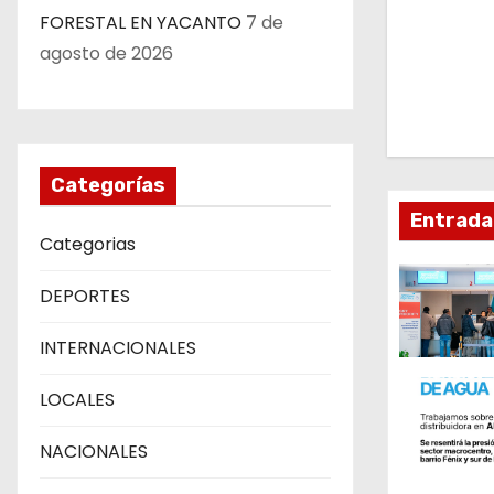
v
FORESTAL EN YACANTO
7 de
agosto de 2026
e
g
a
Categorías
c
Entrada
Categorias
i
DEPORTES
ó
n
INTERNACIONALES
d
LOCALES
e
NACIONALES