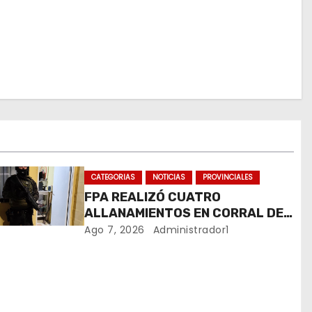
CATEGORIAS
NOTICIAS
PROVINCIALES
FPA REALIZÓ CUATRO
ALLANAMIENTOS EN CORRAL DE
BUSTOS-IFFLINGER
Ago 7, 2026
Administrador1