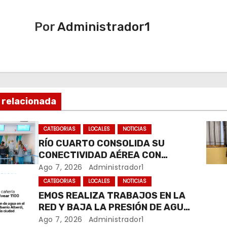
Por
Administrador1
 relacionada
CATEGORIAS
LOCALES
NOTICIAS
RÍO CUARTO CONSOLIDA SU
CONECTIVIDAD AÉREA CON
CUATRO VUELOS SEMANALES A
Ago 7, 2026
Administrador1
BUENOS AIRES
CATEGORIAS
LOCALES
NOTICIAS
EMOS REALIZA TRABAJOS EN LA
RED Y BAJA LA PRESIÓN DE AGUA
EN VARIOS SECTORES DE RÍO
Ago 7, 2026
Administrador1