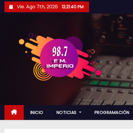
S
Vie. Ago 7th, 2026
12:21:41 PM
a
l
t
a
r
a
l
c
o
n
t
e
n
INICIO
NOTICIAS
PROGRAMACIÓN
i
d