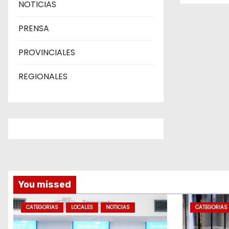
e
NOTICIAS
n
PRENSA
t
PROVINCIALES
r
REGIONALES
a
d
a
s
You missed
CATEGORIAS
LOCALES
NOTICIAS
CATEGORIAS