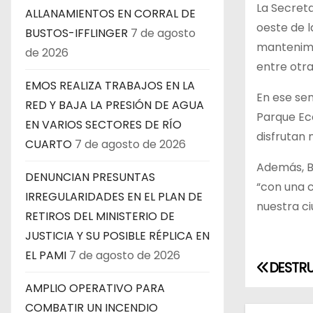
La Secreta
ALLANAMIENTOS EN CORRAL DE
oeste de l
BUSTOS-IFFLINGER
7 de agosto
mantenimie
de 2026
entre otra
EMOS REALIZA TRABAJOS EN LA
En ese sen
RED Y BAJA LA PRESIÓN DE AGUA
Parque Eco
EN VARIOS SECTORES DE RÍO
disfrutan 
CUARTO
7 de agosto de 2026
Además, Br
DENUNCIAN PRESUNTAS
“con una 
IRREGULARIDADES EN EL PLAN DE
nuestra ci
RETIROS DEL MINISTERIO DE
JUSTICIA Y SU POSIBLE RÉPLICA EN
EL PAMI
7 de agosto de 2026
DESTRU
N
AMPLIO OPERATIVO PARA
a
COMBATIR UN INCENDIO