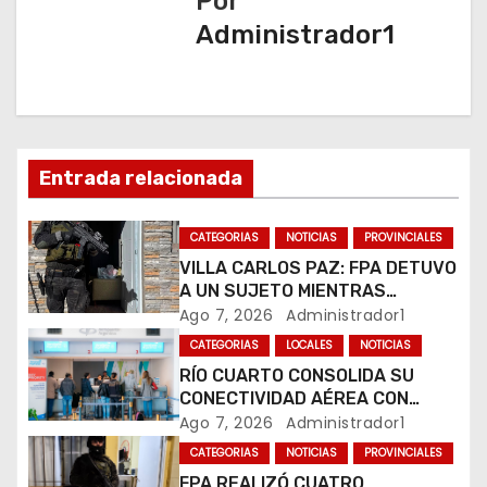
a
Por
Administrador1
c
i
ó
n
Entrada relacionada
d
CATEGORIAS
NOTICIAS
PROVINCIALES
e
VILLA CARLOS PAZ: FPA DETUVO
A UN SUJETO MIENTRAS
e
COMERCIALIZABA COCAÍNA Y
Ago 7, 2026
Administrador1
MARIHUANA EN UNA PLAZA
CATEGORIAS
LOCALES
NOTICIAS
n
RÍO CUARTO CONSOLIDA SU
CONECTIVIDAD AÉREA CON
t
CUATRO VUELOS SEMANALES A
Ago 7, 2026
Administrador1
BUENOS AIRES
r
CATEGORIAS
NOTICIAS
PROVINCIALES
FPA REALIZÓ CUATRO