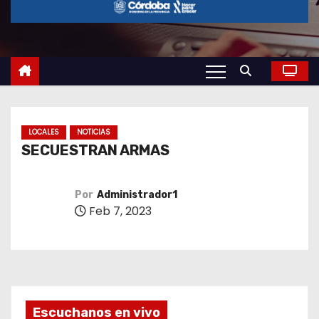
o
LOCALES
NOTICIAS
SECUESTRAN ARMAS
Por
Administrador1
Feb 7, 2023
Escuchanos en vivo