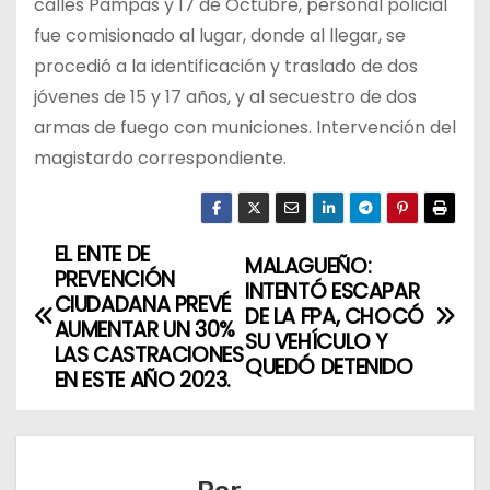
calles Pampas y 17 de Octubre, personal policial
fue comisionado al lugar, donde al llegar, se
procedió a la identificación y traslado de dos
jóvenes de 15 y 17 años, y al secuestro de dos
armas de fuego con municiones. Intervención del
magistardo correspondiente.
EL ENTE DE
N
MALAGUEÑO:
PREVENCIÓN
INTENTÓ ESCAPAR
a
CIUDADANA PREVÉ
DE LA FPA, CHOCÓ
AUMENTAR UN 30%
SU VEHÍCULO Y
v
LAS CASTRACIONES
QUEDÓ DETENIDO
EN ESTE AÑO 2023.
e
g