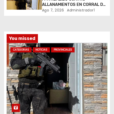
a
ALLANAMIENTOS EN CORRAL DE
BUSTOS-IFFLINGER
Ago 7, 2026
Administrador1
d
a
s
You missed
CATEGORIAS
NOTICIAS
PROVINCIALES