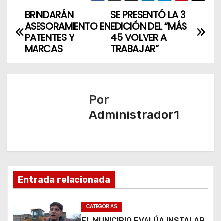
BRINDARÁN
SE PRESENTÓ LA 3
N
ASESORAMIENTO EN
EDICIÓN DEL “MÁS
a
PATENTES Y
45 VOLVER A
MARCAS
TRABAJAR”
v
e
Por
g
Administrador1
a
c
i
Entrada relacionada
ó
n
CATEGORIAS
EL MUNICIPIO EVALÚA INSTALAR