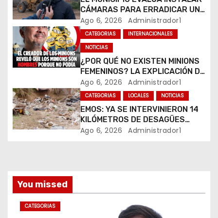
d
CÁMARAS PARA ERRADICAR UN
MICROBASURAL AL FINAL DE
Ago 6, 2026
Administrador1
e
CALLE CARDARELLI
CATEGORIAS
INTERNACIONALES
e
NOTICIAS
¿POR QUÉ NO EXISTEN MINIONS
n
FEMENINOS? LA EXPLICACIÓN DE
SU CREADOR QUE VOLVIÓ A
Ago 6, 2026
Administrador1
t
VIRALIZARSE
CATEGORIAS
LOCALES
NOTICIAS
r
EMOS: YA SE INTERVINIERON 14
KILÓMETROS DE DESAGÜES
a
PLUVIALES
Ago 6, 2026
Administrador1
d
a
You missed
s
CATEGORIAS