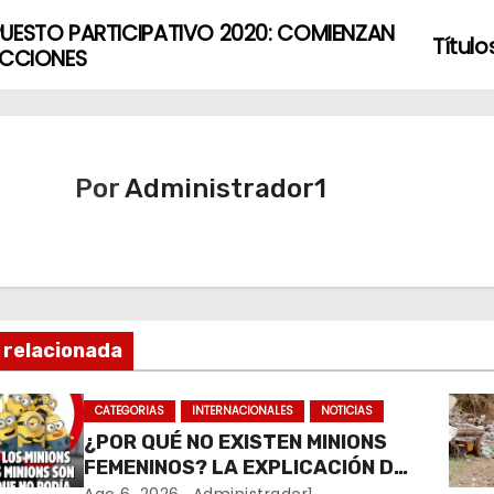
UESTO PARTICIPATIVO 2020: COMIENZAN
Título
ECCIONES
Por
Administrador1
 relacionada
CATEGORIAS
INTERNACIONALES
NOTICIAS
¿POR QUÉ NO EXISTEN MINIONS
FEMENINOS? LA EXPLICACIÓN DE
SU CREADOR QUE VOLVIÓ A