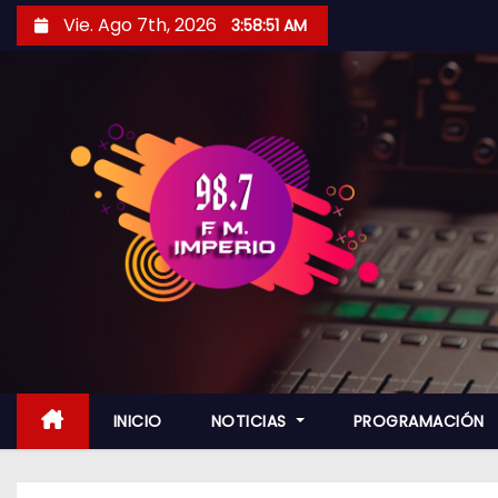
S
Vie. Ago 7th, 2026
3:58:52 AM
a
l
t
a
r
a
l
c
o
n
t
e
n
INICIO
NOTICIAS
PROGRAMACIÓN
i
d