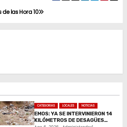
s de las Hora 10
CATEGORIAS
LOCALES
NOTICIAS
EMOS: YA SE INTERVINIERON 14
KILÓMETROS DE DESAGÜES
PLUVIALES