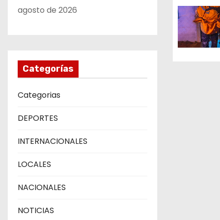
d
agosto de 2026
e
e
n
Categorías
t
Categorias
r
DEPORTES
a
INTERNACIONALES
d
LOCALES
a
s
NACIONALES
NOTICIAS