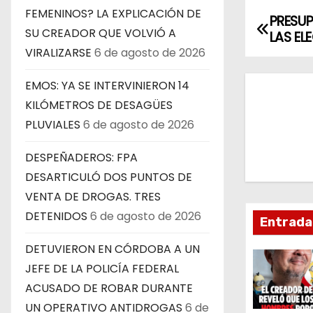
FEMENINOS? LA EXPLICACIÓN DE
PRESUP
N
SU CREADOR QUE VOLVIÓ A
LAS EL
a
VIRALIZARSE
6 de agosto de 2026
v
EMOS: YA SE INTERVINIERON 14
KILÓMETROS DE DESAGÜES
e
PLUVIALES
6 de agosto de 2026
g
DESPEÑADEROS: FPA
a
DESARTICULÓ DOS PUNTOS DE
VENTA DE DROGAS. TRES
c
DETENIDOS
6 de agosto de 2026
Entrada
i
DETUVIERON EN CÓRDOBA A UN
ó
JEFE DE LA POLICÍA FEDERAL
n
ACUSADO DE ROBAR DURANTE
UN OPERATIVO ANTIDROGAS
6 de