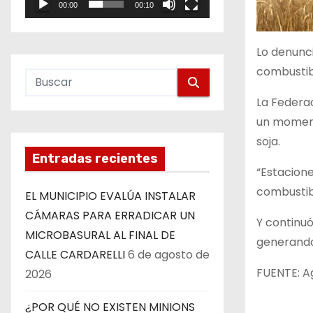
00:00
00:10
e
o
Lo denunci
combustib
La Federac
un moment
soja.
Entradas recientes
“Estacione
combustibl
EL MUNICIPIO EVALÚA INSTALAR
CÁMARAS PARA ERRADICAR UN
Y continuó
MICROBASURAL AL FINAL DE
generando
CALLE CARDARELLI
6 de agosto de
FUENTE: A
2026
¿POR QUÉ NO EXISTEN MINIONS