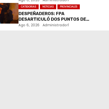
Ago 6, 2026
Administrador1
VIRALIZARSE
CATEGORIAS
NOTICIAS
PROVINCIALES
DESPEÑADEROS: FPA
DESARTICULÓ DOS PUNTOS DE
VENTA DE DROGAS. TRES
Ago 6, 2026
Administrador1
DETENIDOS