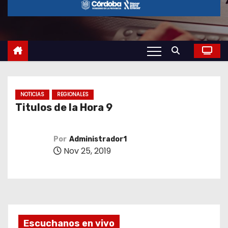
o
NOTICIAS
REGIONALES
Titulos de la Hora 9
Por
Administrador1
Nov 25, 2019
Escuchanos en vivo