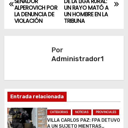
a
SENADOR
DE LA LIGA RURAL:
ALPEROVICH POR
UN RAYO MATÓ A
v
LA DENUNCIA DE
UN HOMBRE EN LA
VIOLACIÓN
TRIBUNA
e
g
a
Por
Administrador1
c
i
ó
n
Entrada relacionada
d
CATEGORIAS
NOTICIAS
PROVINCIALES
e
VILLA CARLOS PAZ: FPA DETUVO
A UN SUJETO MIENTRAS