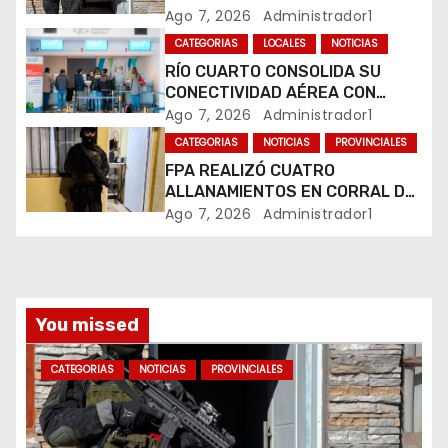
e
COMERCIALIZABA COCAÍNA Y
Ago 7, 2026
Administrador1
MARIHUANA EN UNA PLAZA
CATEGORIAS
LOCALES
NOTICIAS
n
RÍO CUARTO CONSOLIDA SU
CONECTIVIDAD AÉREA CON
t
CUATRO VUELOS SEMANALES A
Ago 7, 2026
Administrador1
BUENOS AIRES
r
CATEGORIAS
NOTICIAS
PROVINCIALES
FPA REALIZÓ CUATRO
a
ALLANAMIENTOS EN CORRAL DE
BUSTOS-IFFLINGER
Ago 7, 2026
Administrador1
d
a
s
You missed
CATEGORIAS
NOTICIAS
PROVINCIALES