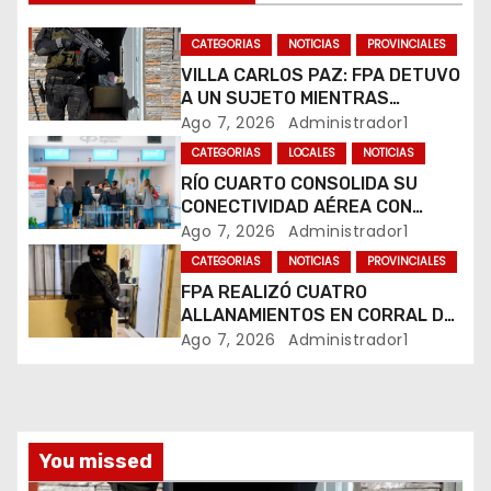
n
CATEGORIAS
NOTICIAS
PROVINCIALES
d
VILLA CARLOS PAZ: FPA DETUVO
A UN SUJETO MIENTRAS
e
COMERCIALIZABA COCAÍNA Y
Ago 7, 2026
Administrador1
MARIHUANA EN UNA PLAZA
e
CATEGORIAS
LOCALES
NOTICIAS
RÍO CUARTO CONSOLIDA SU
n
CONECTIVIDAD AÉREA CON
CUATRO VUELOS SEMANALES A
Ago 7, 2026
Administrador1
t
BUENOS AIRES
CATEGORIAS
NOTICIAS
PROVINCIALES
r
FPA REALIZÓ CUATRO
ALLANAMIENTOS EN CORRAL DE
a
BUSTOS-IFFLINGER
Ago 7, 2026
Administrador1
d
a
You missed
s