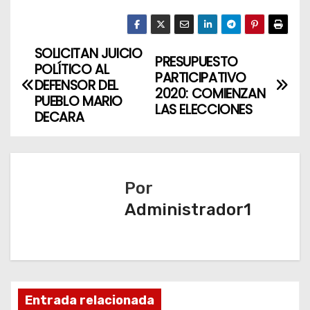
SOLICITAN JUICIO
N
PRESUPUESTO
POLÍTICO AL
PARTICIPATIVO
a
DEFENSOR DEL
2020: COMIENZAN
PUEBLO MARIO
LAS ELECCIONES
v
DECARA
e
g
Por
a
Administrador1
c
i
ó
Entrada relacionada