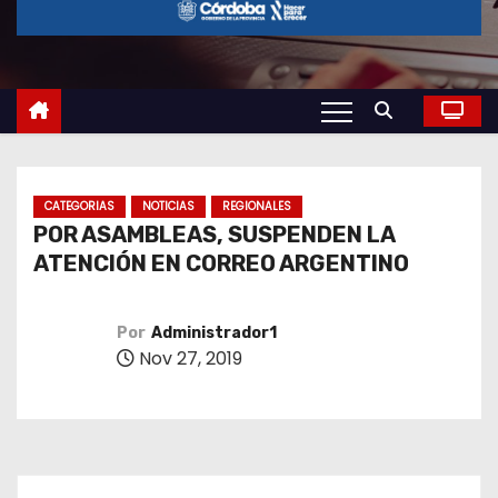
o
CATEGORIAS
NOTICIAS
REGIONALES
POR ASAMBLEAS, SUSPENDEN LA
ATENCIÓN EN CORREO ARGENTINO
Por
Administrador1
Nov 27, 2019