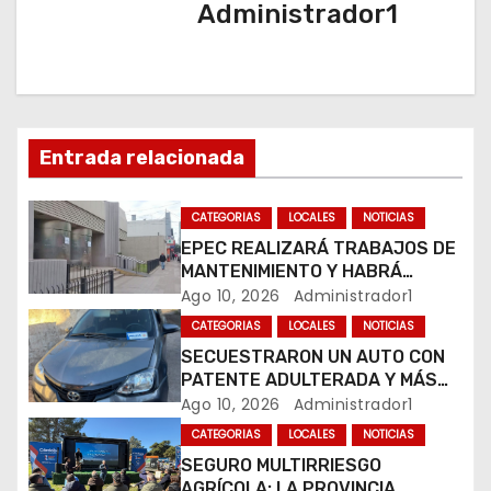
Administrador1
g
a
c
Entrada relacionada
i
ó
CATEGORIAS
LOCALES
NOTICIAS
EPEC REALIZARÁ TRABAJOS DE
n
MANTENIMIENTO Y HABRÁ
CORTES DE LUZ EN DISTINTOS
Ago 10, 2026
Administrador1
d
SECTORES DE RÍO CUARTO
CATEGORIAS
LOCALES
NOTICIAS
e
SECUESTRARON UN AUTO CON
PATENTE ADULTERADA Y MÁS
e
DE 20 MOTOS DURANTE LOS
Ago 10, 2026
Administrador1
OPERATIVOS DEL FIN DE
CATEGORIAS
LOCALES
NOTICIAS
n
SEMANA
SEGURO MULTIRRIESGO
AGRÍCOLA: LA PROVINCIA