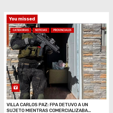
a
d
You missed
a
CATEGORIAS
NOTICIAS
PROVINCIALES
s
VILLA CARLOS PAZ: FPA DETUVO A UN
SUJETO MIENTRAS COMERCIALIZABA