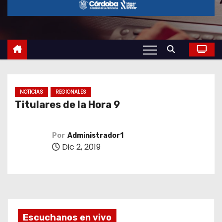
o
NOTICIAS
REGIONALES
Titulares de la Hora 9
Por
Administrador1
Dic 2, 2019
Escuchanos en vivo