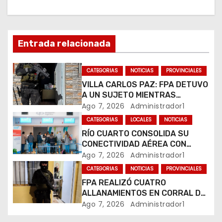
a
c
Entrada relacionada
i
ó
CATEGORIAS
NOTICIAS
PROVINCIALES
VILLA CARLOS PAZ: FPA DETUVO
n
A UN SUJETO MIENTRAS
COMERCIALIZABA COCAÍNA Y
Ago 7, 2026
Administrador1
d
MARIHUANA EN UNA PLAZA
CATEGORIAS
LOCALES
NOTICIAS
e
RÍO CUARTO CONSOLIDA SU
CONECTIVIDAD AÉREA CON
e
CUATRO VUELOS SEMANALES A
Ago 7, 2026
Administrador1
BUENOS AIRES
CATEGORIAS
NOTICIAS
PROVINCIALES
n
FPA REALIZÓ CUATRO
t
ALLANAMIENTOS EN CORRAL DE
BUSTOS-IFFLINGER
Ago 7, 2026
Administrador1
r