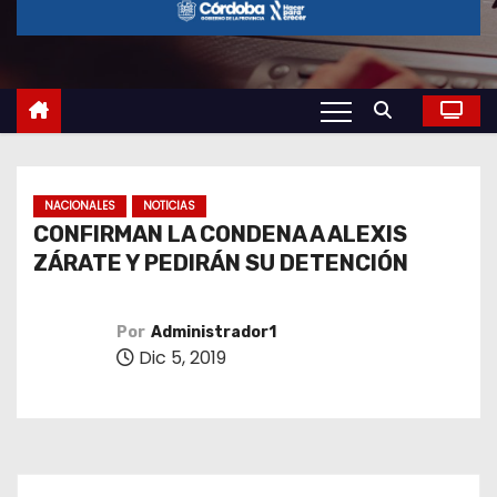
o
NACIONALES
NOTICIAS
CONFIRMAN LA CONDENA A ALEXIS
ZÁRATE Y PEDIRÁN SU DETENCIÓN
Por
Administrador1
Dic 5, 2019