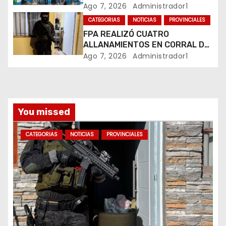
CUATRO VUELOS SEMANALES A
Ago 7, 2026
Administrador1
t
BUENOS AIRES
CATEGORIAS
NOTICIAS
PROVINCIALES
r
FPA REALIZÓ CUATRO
ALLANAMIENTOS EN CORRAL DE
a
BUSTOS-IFFLINGER
Ago 7, 2026
Administrador1
d
a
You missed
s
CATEGORIAS
NOTICIAS
PROVINCIALES