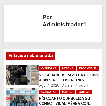
e
g
Por
a
Administrador1
c
i
ó
Entrada relacionada
n
CATEGORIAS
NOTICIAS
PROVINCIALES
d
VILLA CARLOS PAZ: FPA DETUVO
A UN SUJETO MIENTRAS
e
COMERCIALIZABA COCAÍNA Y
Ago 7, 2026
Administrador1
MARIHUANA EN UNA PLAZA
e
CATEGORIAS
LOCALES
NOTICIAS
RÍO CUARTO CONSOLIDA SU
n
CONECTIVIDAD AÉREA CON